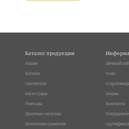
Naxos (
5
)
Olivia (
35
)
Opera (
26
)
Oxford (
86
)
Prestige (
36
)
Prestige Crystal (
17
)
Каталог продукции
Информ
Princeton (
37
)
Princeton Plus (
13
)
Акции
Личный каб
Provance (
25
)
Каталог
О нас
Queen (
7
)
Смесители
О производ
Reversa (
27
)
Аксессуары
Акции
Revival (
24
)
Ricambi (
6
)
Унитазы
Контакты
Sirius (
24
)
Душевые системы
Сотрудниче
Stone (
2
)
Полотенцесушители
Сертифика
Syntesi (
1
)