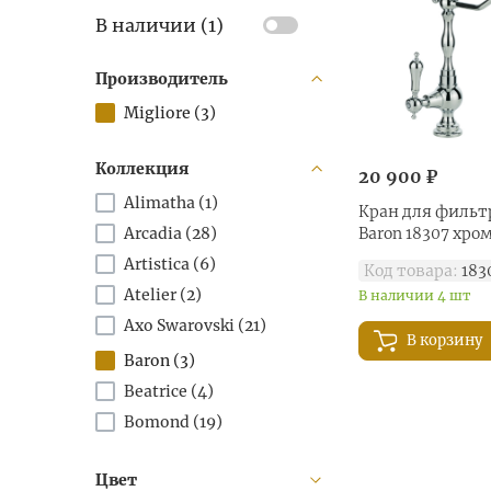
В наличии (
1
)
Производитель
Migliore (
3
)
Коллекция
20 900 ₽
Alimatha (
1
)
Кран для фильтр
Arcadia (
28
)
Baron 18307 хро
Artistica (
6
)
Код товара:
183
Atelier (
2
)
В наличии 4 шт
Axo Swarovski (
21
)
В корзину
Baron (
3
)
Beatrice (
4
)
Bomond (
19
)
Chet (
4
)
Цвет
Cristalia (
18
)