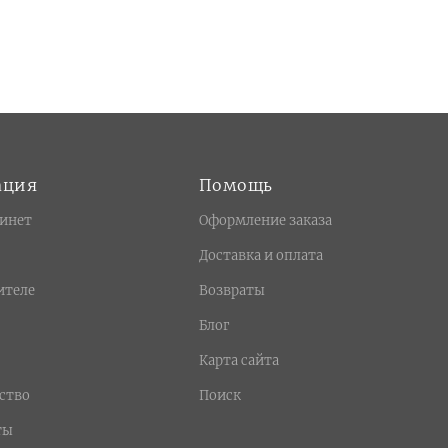
ация
Помощь
инет
Оформление заказа
Доставка и оплата
ителе
Возвраты
Блог
Карта сайта
ство
Поиск
ты