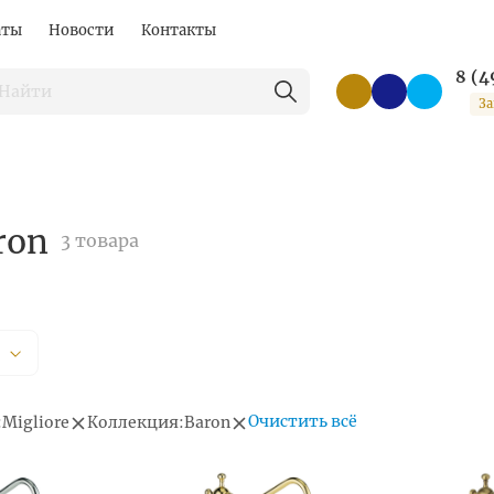
аты
Новости
Контакты
8 (4
За
ron
3 товара
Очистить всё
:
Migliore
Коллекция:
Baron