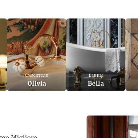
Смесители
Ванны
Olivia
Bella
ер Migliore.