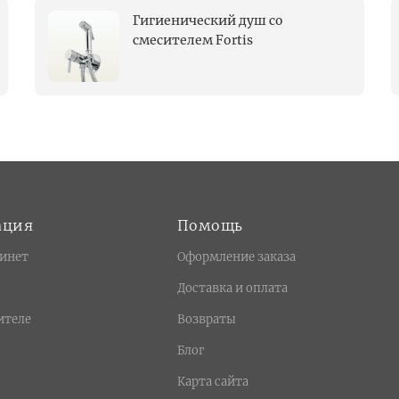
Гигиенический душ со
смесителем Fortis
ация
Помощь
инет
Оформление заказа
Доставка и оплата
ителе
Возвраты
Блог
Карта сайта