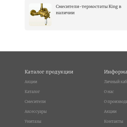
Смесители-термостаты King в
наличии
Каталог продукции
Информ
Акции
Личный каб
Каталог
О нас
Смесители
О производ
Аксессуары
Акции
Унитазы
Контакты