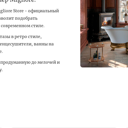
liore Store - официальный
зволит подобрать
и современном стиле.
тазы в ретро стиле,
тенцесушители, ванны на
е.
продуманную до мелочей и
у.