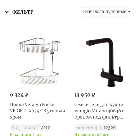
апартаментах и коммерческих
Сначала популярные
ФИЛЬТР
объектах.
6 324 ₽
13 950 ₽
Полка Veragio Basket
Смеситель для кухни
VR.GFT-9034.CR угловая
Veragio Milano 30636 с
хром
краном под фильтр
черный
Код товара:
14112
Код товара:
12320
В наличии 2 шт
В наличии 64 шт