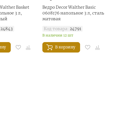
Walther Basket
Ведро Decor Walther Basic
льное 3 л,
0608176 напольное 3 л, сталь
тлый
матовая
24843
Код товара:
24791
В наличии 12 шт
ину
В корзину