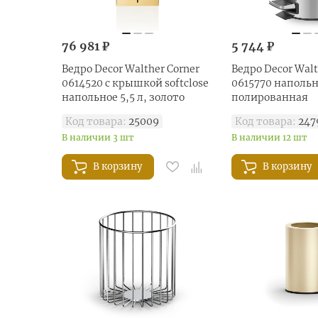
76 981 ₽
5 744 ₽
Ведро Decor Walther Corner
Ведро Decor Walt
0614520 с крышкой softclose
0615770 напольно
напольное 5,5 л, золото
полированная
Код товара:
25009
Код товара:
247
В наличии 3 шт
В наличии 12 шт
В корзину
В корзину