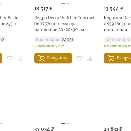
18 517 ₽
13 544 ₽
her Basic
Ведро Decor Walther Contract
Корзина Deco
е 8,5 л,
0607570 для мусора
0859260 для
напольное 20x20x30 см,
напольная,
сталь полированная
матовый
62
Код товара:
24951
Код товара:
В наличии 7 шт
В наличии 9 
В корзину
В корз
37 034 ₽
23 831 ₽