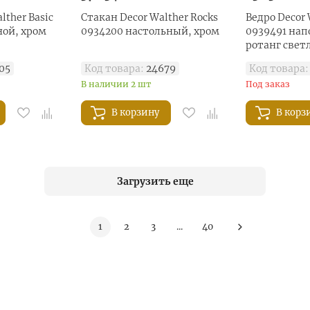
lther Basic
Стакан Decor Walther Rocks
Ведро Decor 
ной, хром
0934200 настольный, хром
0939491 напо
ротанг све
05
Код товара:
24679
Код товара:
В наличии 2 шт
Под заказ
В корзину
В корз
Загрузить еще
1
2
3
...
40