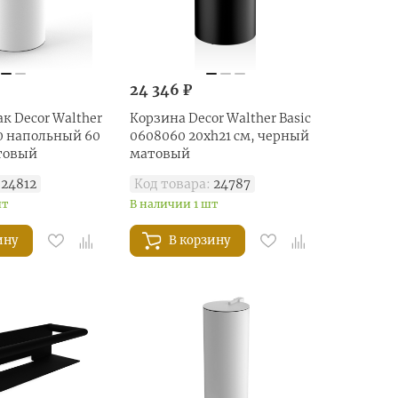
24 346 ₽
к Decor Walther
Корзина Decor Walther Basic
50 напольный 60
0608060 20xh21 см, черный
атовый
матовый
24812
Код товара:
24787
шт
В наличии 1 шт
ину
В корзину