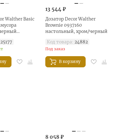
13 544 ₽
r Walther Basic
Дозатор Decor Walther
 мусора
Brownie 0937160
 черный
настольный, хром/черный
25177
Код товара:
24882
шт
Под заказ
ину
В корзину
8 058 ₽