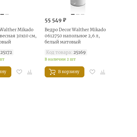
55 549 ₽
 Walther Mikado
Ведро Decor Walther Mikado
весная 30x10 см,
0612750 напольное 2,6 л,
овый
белый матовый
25172
Код товара:
25169
 шт
В наличии 2 шт
ину
В корзину