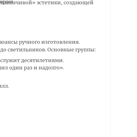
ором.
енавязчивой» эстетики, создающей
юансы ручного изготовления.
 до светильников. Основные группы:
 служит десятилетиями.
ил один раз и надолго».
илл.