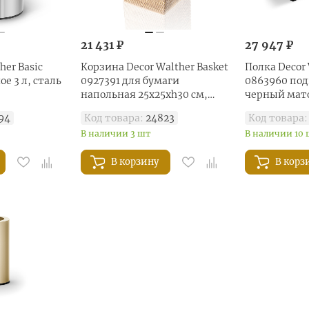
21 431 ₽
27 947 ₽
her Basic
Корзина Decor Walther Basket
Полка Decor
е 3 л, сталь
0927391 для бумаги
0863960 под
напольная 25x25xh30 см,
черный мат
ротанг светлый
94
Код товара:
24823
Код товара:
В наличии 3 шт
В наличии 10
В корзину
В корз