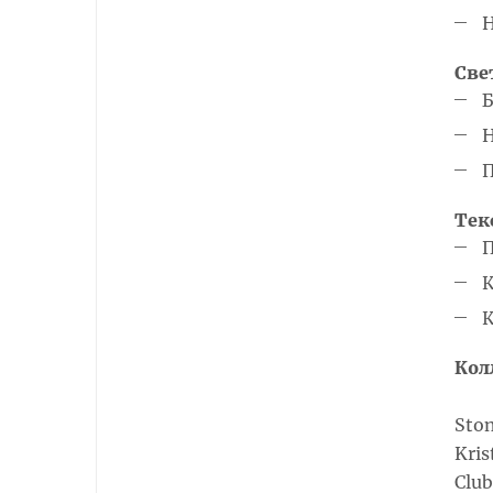
Н
Све
Б
Н
П
Тек
П
К
К
Кол
Sto
Kri
Clu