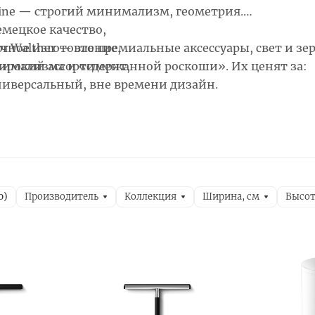
Line — строгий минимализм, геометрия.
емецкое качество,
or Walther — это премиальные аксессуары, свет и з
учное изготовление,
имализма и «сдержанной роскоши». Их ценят за:
ирокий ассортимент,
ниверсальный, вне времени дизайн.
Производитель
Коллекция
Ширина, см
Высот
0
)