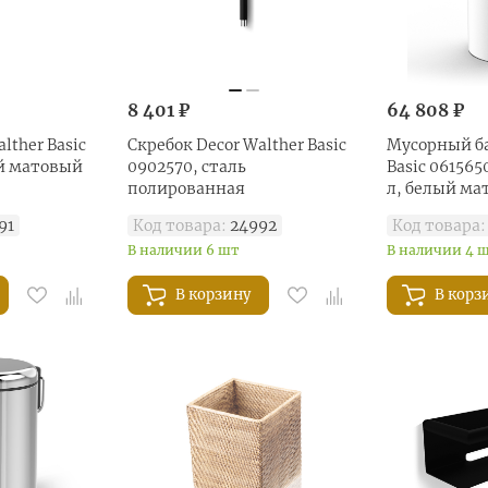
8 401 ₽
64 808 ₽
lther Basic
Скребок Decor Walther Basic
Мусорный ба
й матовый
0902570, сталь
Basic 06156
полированная
л, белый м
91
Код товара:
24992
Код товара:
В наличии 6 шт
В наличии 4 
В корзину
В корз