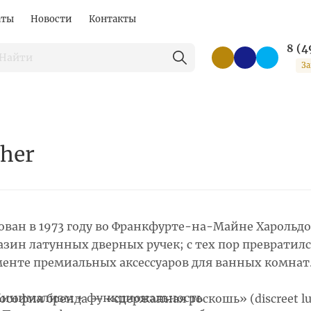
аты
Новости
Контакты
8 (4
За
her
ован в 1973 году во Франкфурте-на-Майне Харольдо
азин латунных дверных ручек; с тех пор превратил
менте премиальных аксессуаров для ванных комнат
инимализм + функциональность
ософия бренда — «сдержанная роскошь» (discreet lux