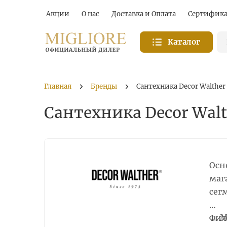
Акции
О нас
Доставка и Оплата
Сертифик
Каталог
Главная
Бренды
Сантехника Decor Walther
Сантехника Decor Walt
Осн
маг
сег
М
Фил