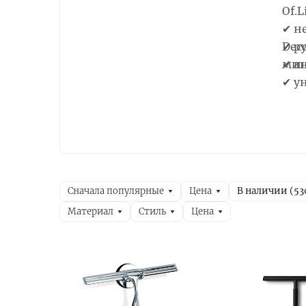
Of.
✔ н
Dec
✔ р
мин
✔ ш
✔ у
Сначала популярные
Цена
В наличии (
53
Материал
Стиль
Цена