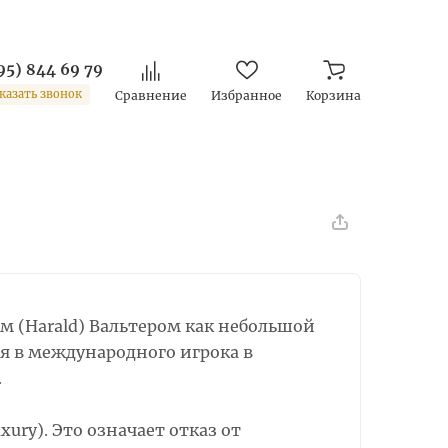
95) 844 69 79
казать звонок
Сравнение
Избранное
Корзина
м (Harald) Вальтером как небольшой
ся в международного игрока в
.
ury). Это означает отказ от