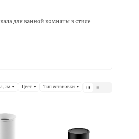
еркала для ванной комнаты в стиле
а, см
Цвет
Тип установки