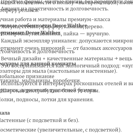
 Простые формы, чистые линии, без перегрузки дек
чащей помпезности в пользу «вневременной, но н
 Акцент на практичность и долговечность.
осферу релакса.
учная работа и материалы премиум-класса
чевые особенности Decor Walther
 Латунь, стекло, фарфор, камень, дерево.
ортимент Decor Walther
 Полировка, гальваника, пайка — вручную.
 Каждый экземпляр уникален: допускаются микрон
ортимент очень широкий — от базовых аксессуаров
стойчивость и долговечность
 Вечный дизайн + качественные материалы → вещь
ессуары для ванной комнаты
 Это воспринимается как экологичный подход: «куп
озаторы для мыла (настольные и настенные).
лобальное признание
таканы, мыльницы, коробочки.
 Используются в интерьерах роскошных отелей и в
ршики, держатели туалетной бумаги.
 Широкая дистрибуция: более 70 стран.
олки, подносы, лотки для хранения.
кала
астенные (с подсветкой и без).
осметические (увеличительные, с подсветкой).