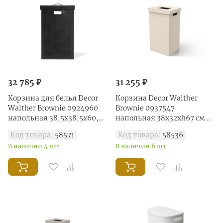
32 785 ₽
31 255 ₽
Корзина для белья Decor
Корзина Decor Walther
Walther Brownie 0924960
Brownie 0937547
напольная 38,5х38,5х60,5
напольная 38х32хh67 см
см, черный
имитация кожи, цвет
Код товара:
58571
Код товара:
58536
песочно-бежевый
В наличии 4 шт
В наличии 6 шт