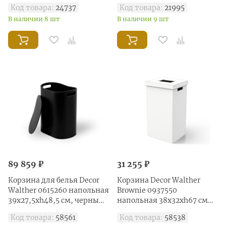
Код товара:
24737
Код товара:
21995
В наличии 8 шт
В наличии 9 шт
89 859 ₽
31 255 ₽
Корзина для белья Decor
Корзина Decor Walther
Walther 0615260 напольная
Brownie 0937550
39x27,5xh48,5 см, черный
напольная 38х32хh67 см
матовый
имитация кожи, цвет
Код товара:
58561
Код товара:
58538
белый