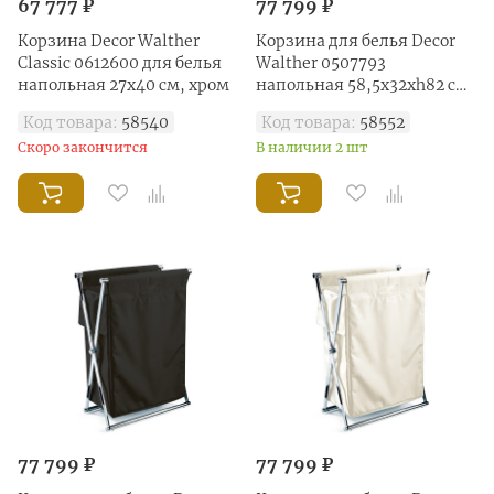
67 777 ₽
77 799 ₽
Корзина Decor Walther
Корзина для белья Decor
Classic 0612600 для белья
Walther 0507793
напольная 27х40 см, хром
напольная 58,5x32xh82 см,
серый/хром
Код товара:
58540
Код товара:
58552
Скоро закончится
В наличии 2 шт
77 799 ₽
77 799 ₽