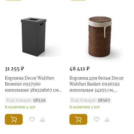
31 255 ₽
48 412 ₽
Корзина Decor Walther
Корзина для белья Decor
Brownie 0937560
Walther Basket 0936592
напольная 38х32хh67 см
напольная 34x55 см,
имитация кожи, цвет
ротанг темный
Код товара:
58539
Код товара:
58567
черный
В наличии 4 шт
В наличии 2 шт