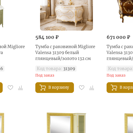
584 100 ₽
671 000 ₽
ой Migliore
Тумба с раковиной Migliore
Тумба с рак
va
Valensa 31309 белый
Valensa 3130
глянцевый/золото 132 см
глянцевый/
16
Код товара:
31309
Код товара
Под заказ
Под заказ
В корзину
В кор