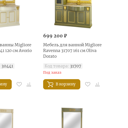
699 200 ₽
ванны Migliore
Мебель для ванной Migliore
1 120 см Avorio
Ravenna 31707 161 см Oliva
Dorato
:
30441
Код товара:
31707
Под заказ
зину
В корзину