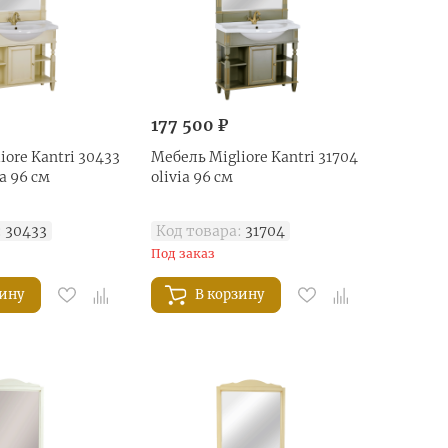
177 500 ₽
iore Kantri 30433
Мебель Migliore Kantri 31704
a 96 см
olivia 96 см
:
30433
Код товара:
31704
Под заказ
зину
В корзину