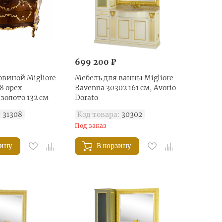
699 200 ₽
овиной Migliore
Мебель для ванны Migliore
8 орех
Ravenna 30302 161 см, Avorio
золото 132 см
Dorato
:
31308
Код товара:
30302
Под заказ
зину
В корзину