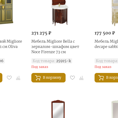
271 275 ₽
177 500 ₽
ой Migliore
Мебель Migliore Bella с
Мебель Migl
1 см Oliva
зеркалом-шкафом цвет
decape sabbi
Noce Firenze 73 см
06
Код товара:
25915-k
Код товара
Под заказ
Под заказ
В корзину
В кор