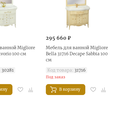
295 660 ₽
ванной Migliore
Мебель для ванной Migliore
Avorio 100 см
Bella 31716 Decape Sabbia 100
см
:
30281
Код товара:
31716
Под заказ
зину
В корзину