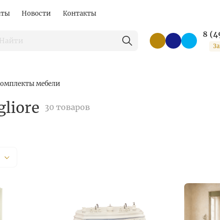
аты
Новости
Контакты
8 (4
За
омплекты мебели
liore
30 товаров