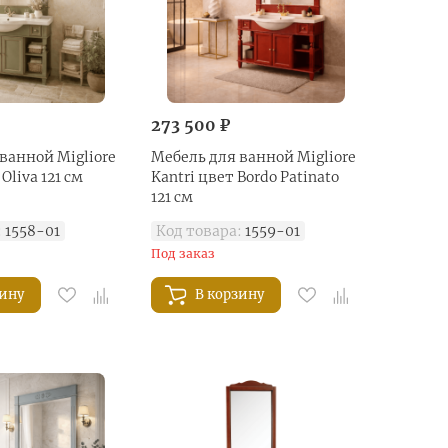
273 500 ₽
ванной Migliore
Мебель для ванной Migliore
 Oliva 121 см
Kantri цвет Bordo Patinato
121 см
:
1558-01
Код товара:
1559-01
Под заказ
зину
В корзину