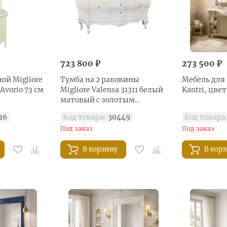
723 800 ₽
273 500 ₽
ой Migliore
Тумба на 2 раковины
Мебель для 
 Avorio 73 см
Migliore Valensa 31311 белый
Kantri, цвет
матовый с золотым
декором 175 см
16
Код товара:
30449
Код товара
Под заказ
Под заказ
В корзину
В кор