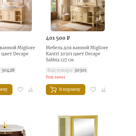
401 500 ₽
ванной Migliore
Мебель для ванной Migliore
8 цвет Decape
Kantri 30301 цвет Decape
м
Sabbia 127 см
:
30428
Код товара:
30301
Под заказ
зину
В корзину