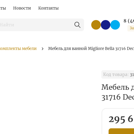
аты
Новости
Контакты
8 (4
За
омплекты мебели
Мебель для ванной Migliore Bella 31716 Dec
Код товара:
31
Мебель д
31716 De
295 6