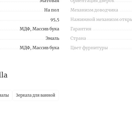
Матовая
Ориентация дверок
На пол
Механизм доводчика
95,5
Нажимной механизм откры
МДФ, Массив бука
Гарантия
Эмаль
Страна
МДФ, Массив бука
Цвет фурнитуры
la
налы
Зеркала для ванной