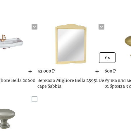
6x
52 000 ₽
600 ₽
iore Bella 20600
Зеркало Migliore Bella 25951 De
Ручка для м
cape Sabbia
01 бронза 3 