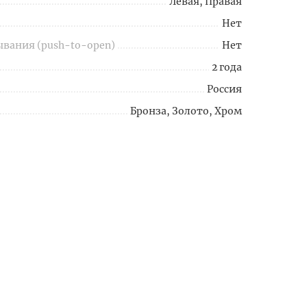
Левая, Правая
Нет
вания (push-to-open)
Нет
2 года
Россия
Бронза, Золото, Хром