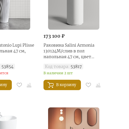
173 100 ₽
tonio Lupi Plisse
Раковина Salini Armonia
льная 47 см,
130124M/слив в пол
напольная 47 см, цвет
белый матовый
:
53854
Код товара:
53817
ится
В наличии 2 шт
зину
В корзину