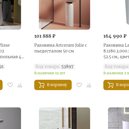
101 888 ₽
164 990 ₽
lisse
Раковина Artceram Jolie с
Раковина La
02
пьедесталом 50 см
8.1180.3.000
апольная 44
52.5 см, цв
/хром
91
Код товара:
53897
Код товара
В наличии 19 шт
В наличии 2 
В корзину
В кор