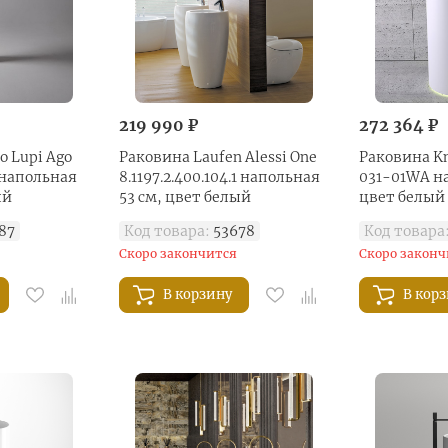
219 990 ₽
272 364 ₽
o Lupi Ago
Раковина Laufen Alessi One
Раковина Kn
 напольная
8.1197.2.400.104.1 напольная
031-01WA на
ый
53 см, цвет белый
цвет белый
87
Код товара:
53678
Код товара
Скоро закончится
Скоро законч
В корзину
В кор