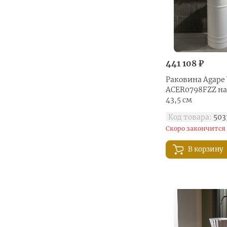
441 108 ₽
Раковина Agape 
ACER0798FZZ н
43,5 см
Код товара:
503
Скоро закончится
В корзину