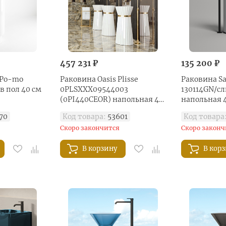
457 231 ₽
135 200 ₽
 Po-mo
Раковина Oasis Plisse
Раковина Sa
в пол 40 см
0PLSXXX09544003
130114GN/сл
(0PI440CEOR) напольная 44
напольная 4
см, цвет золото/белый
белый гля
70
Код товара:
53601
Код товара
Скоро закончится
Скоро законч
В корзину
В кор