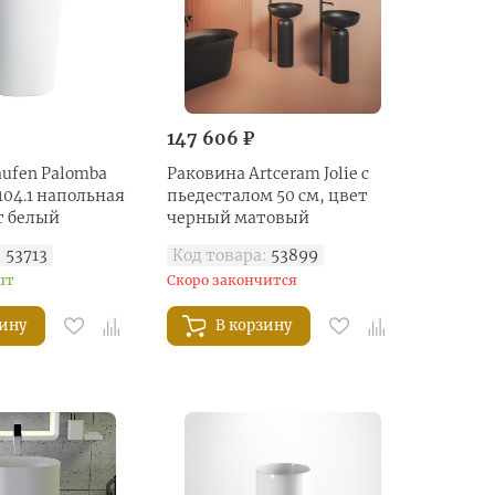
147 606 ₽
ufen Palomba
Раковина Artceram Jolie с
.104.1 напольная
пьедесталом 50 см, цвет
ет белый
черный матовый
:
53713
Код товара:
53899
шт
Скоро закончится
зину
В корзину