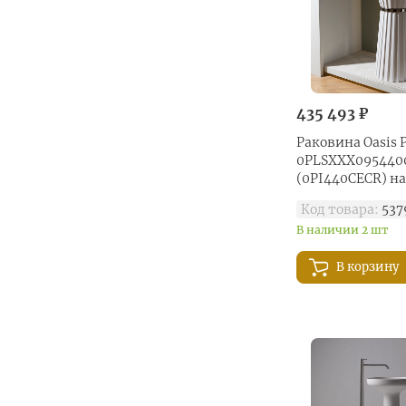
435 493 ₽
Раковина Oasis P
0PLSXXX095440
(0PI440CECR) н
см, цвет белый
Код товара:
537
В наличии 2 шт
В корзину