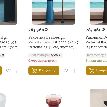
283 960 ₽
283 960 ₽
sign
Раковина Dea Design
Раковина De
D2024 495
Pedestal Basin DD2022 480 R7
Pedestal Ba
9 см, цвет
напольная 48 см, цвет royal
R4 напольна
blue
smoky black
48
Код товара:
56068
Код товара
Скоро закончится
В наличии 2 
В корзину
В кор