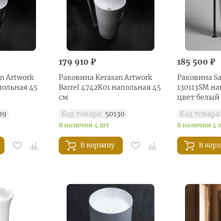
179 910 ₽
185 500 ₽
n Artwork
Раковина Kerasan Artwork
Раковина Sa
апольная 45
Barrel 4742K01 напольная 45
130113SM на
см
цвет белый
29
Код товара:
50130
Код товара
В наличии 4 шт
В наличии 4 
В корзину
В кор