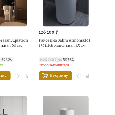
126 100 ₽
rasan Aquatech
Раковина Salini Armonia201
льная 60 см
130111G/ напольная 45 см
:
50306
Код товара:
50334
шт
Скоро закончится
зину
В корзину