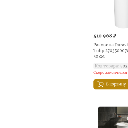
410 968 ₽
Раковина Duravi
Tulip 270350007
50 см
Код товара:
502
Скоро закончится
В корзину