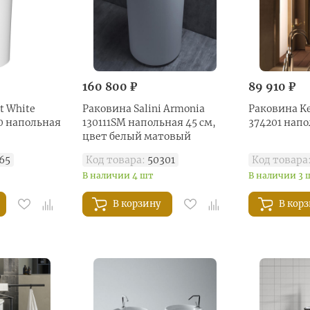
160 800 ₽
89 910 ₽
t White
Раковина Salini Armonia
Раковина Ke
0 напольная
130111SM напольная 45 см,
374201 напо
цвет белый матовый
65
Код товара:
50301
Код товара
В наличии 4 шт
В наличии 3 
В корзину
В кор