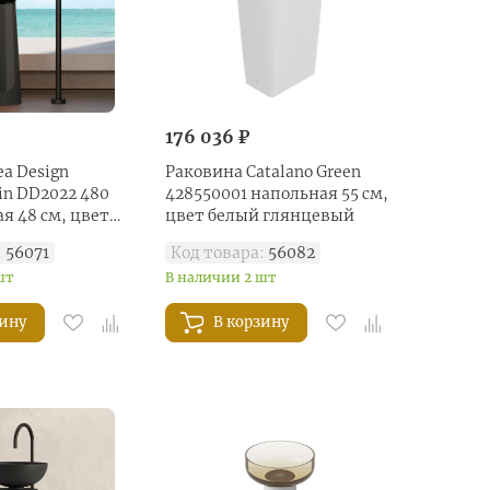
176 036 ₽
a Design
Раковина Catalano Green
sin DD2022 480
428550001 напольная 55 см,
я 48 см, цвет
цвет белый глянцевый
:
56071
Код товара:
56082
шт
В наличии 2 шт
зину
В корзину