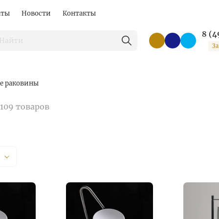
аты
Новости
Контакты
8 (4
За
е раковины
109 товаров