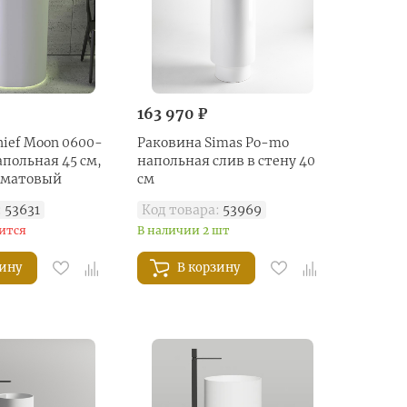
163 970 ₽
ief Moon 0600-
Раковина Simas Po-mo
польная 45 см,
напольная слив в стену 40
 матовый
см
:
53631
Код товара:
53969
ится
В наличии 2 шт
зину
В корзину