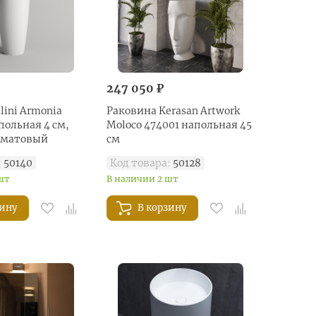
247 050 ₽
lini Armonia
Раковина Kerasan Artwork
польная 4 cм,
Moloco 474001 напольная 45
 матовый
см
:
50140
Код товара:
50128
шт
В наличии 2 шт
зину
В корзину