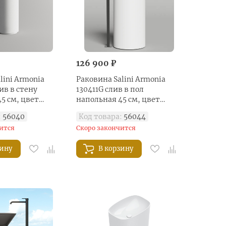
126 900 ₽
lini Armonia
Раковина Salini Armonia
ив в стену
130411G слив в пол
5 см, цвет
напольная 45 см, цвет
нцевый
белый глянцевый
:
56040
Код товара:
56044
ится
Скоро закончится
зину
В корзину