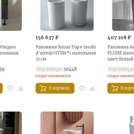
156 637 ₽
407 108 ₽
Vieques
Раковина Simas Top e lavabi
Раковина An
апольная
d'arredo GTEbi*1 напольная
PLISSE напо
51 см
цвет белый
39
Код товара:
50448
Код товара
Скоро закончится
Скоро законч
В корзину
В кор