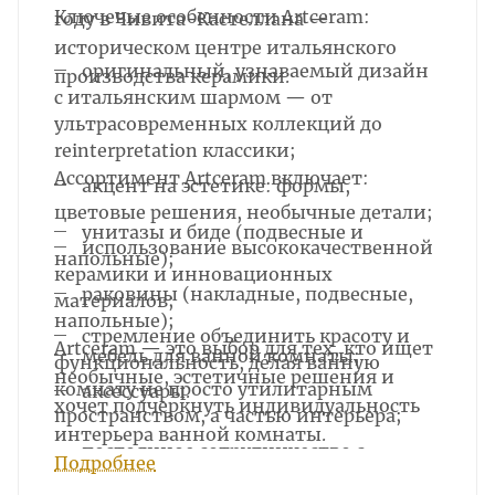
Ключевые особенности Artceram:
году в Чивита-Кастеллана —
историческом центре итальянского
оригинальный, узнаваемый дизайн
производства керамики.
с итальянским шармом — от
ультрасовременных коллекций до
reinterpretation классики;
Ассортимент Artceram включает:
акцент на эстетике: формы,
цветовые решения, необычные детали;
унитазы и биде (подвесные и
использование высококачественной
напольные);
керамики и инновационных
раковины (накладные, подвесные,
материалов;
напольные);
стремление объединить красоту и
Artceram — это выбор для тех, кто ищет
мебель для ванной комнаты;
функциональность, делая ванную
необычные, эстетичные решения и
комнату не просто утилитарным
аксессуары.
хочет подчеркнуть индивидуальность
пространством, а частью интерьера;
интерьера ванной комнаты.
постоянное сотрудничество с
Подробнее
известными дизайнерами (например,