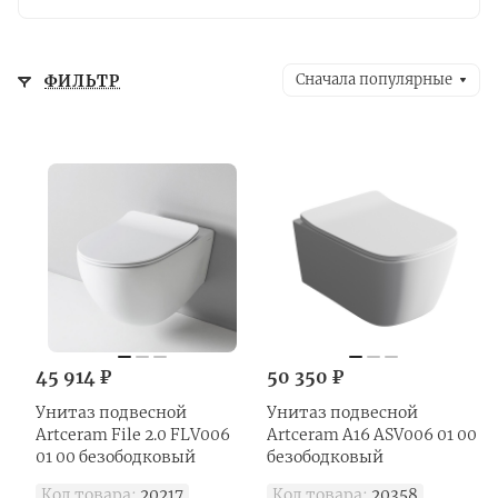
Meneghello Paolelli Associati), что
обеспечивает уникальность каждой
коллекции.
Сначала популярные
ФИЛЬТР
45 914 ₽
50 350 ₽
Унитаз подвесной
Унитаз подвесной
Artceram File 2.0 FLV006
Artceram A16 ASV006 01 00
01 00 безободковый
безободковый
Код товара:
20217
Код товара:
20358