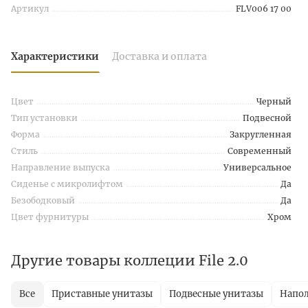
Артикул
FLV006 17 00
Характеристики
Доставка и оплата
Цвет
Черный
Тип установки
Подвесной
Форма
Закругленная
Стиль
Современный
Направление выпуска
Универсальное
Сиденье с микролифтом
Да
Безободковый
Да
Цвет фурнитуры
Хром
Другие товары коллеции File 2.0
Все
Приставные унитазы
Подвесные унитазы
Напол