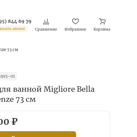
95) 844 69 79
казать звонок
Сравнение
Избранное
Корзина
nze 73 см
915-01
ля ванной Migliore Bella
enze 73 см
00 ₽