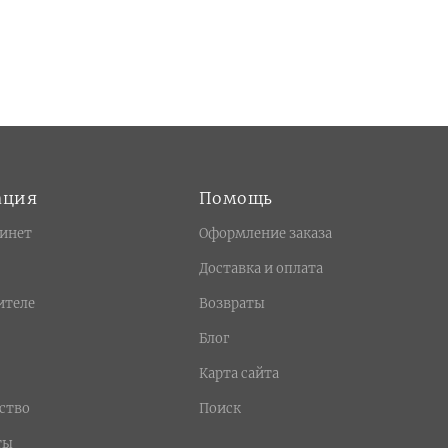
ация
Помощь
инет
Оформление заказа
Доставка и оплата
ителе
Возвраты
Блог
Карта сайта
ство
Поиск
ты