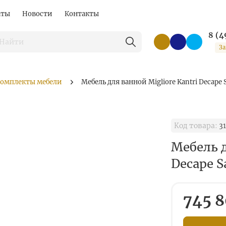
аты
Новости
Контакты
8 (4
За
омплекты мебели
Мебель для ванной Migliore Kantri Decape 
Код товара:
31
Мебель д
Decape S
745 8