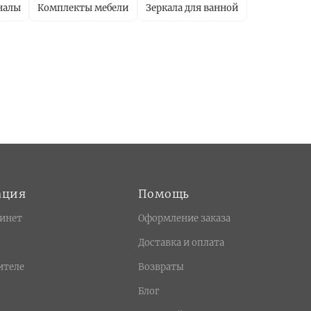
налы
Комплекты мебели
Зеркала для ванной
ация
Помощь
инет
Оформление заказа
Доставка и оплата
ителе
Возвраты
Блог