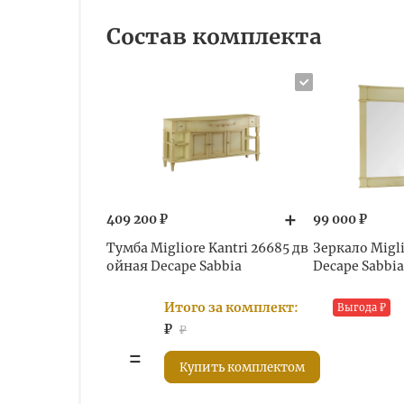
Состав комплекта
409 200 ₽
99 000 ₽
Тумба Migliore Kantri 26685 дв
Зеркало Migli
ойная Decape Sabbia
Decape Sabbia
Итого за комплект:
Выгода
₽
₽
₽
Купить комплектом