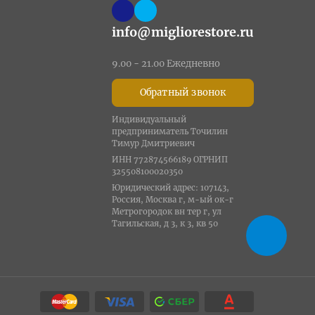
info@migliorestore.ru
9.00 - 21.00 Ежедневно
Обратный звонок
Индивидуальный
предприниматель Точилин
Тимур Дмитриевич
ИНН 772874566189 ОГРНИП
325508100020350
Юридический адрес: 107143,
Россия, Москва г, м-ый ок-г
Метрогородок вн тер г, ул
Тагильская, д 3, к 3, кв 50