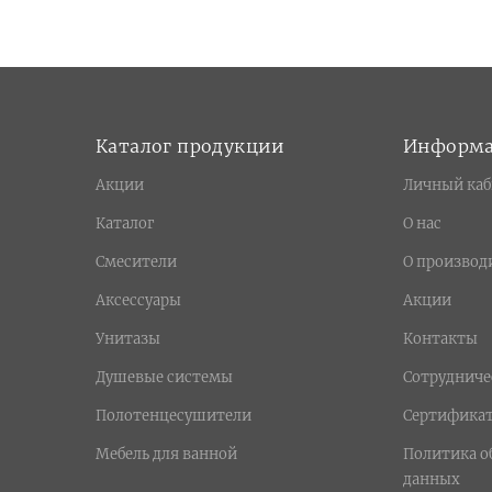
Opera (
26
)
Oxford (
86
)
Prestige (
36
)
Prestige Crystal (
17
)
Каталог продукции
Информ
Princeton (
37
)
Princeton Plus (
13
)
Акции
Личный каб
Provance (
25
)
Каталог
О нас
Queen (
7
)
Смесители
О производ
Reversa (
27
)
Аксессуары
Акции
Revival (
24
)
Ricambi (
6
)
Унитазы
Контакты
Sirius (
24
)
Душевые системы
Сотрудниче
Stone (
2
)
Полотенцесушители
Сертифика
Syntesi (
1
)
Мебель для ванной
Политика о
Tenesi (
11
)
данных
Tor (
4
)