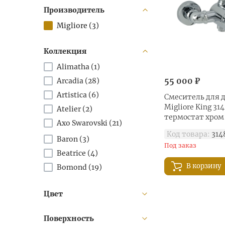
Производитель
Migliore (
3
)
Коллекция
Alimatha (
1
)
55 000 ₽
Arcadia (
28
)
Artistica (
6
)
Смеситель для 
Migliore King 31
Atelier (
2
)
термостат хром
Axo Swarovski (
21
)
Код товара:
314
Baron (
3
)
Под заказ
Beatrice (
4
)
В корзину
Bomond (
19
)
Chet (
4
)
Цвет
Cristalia (
18
)
Dallas (
18
)
Поверхность
Ermitage (
26
)