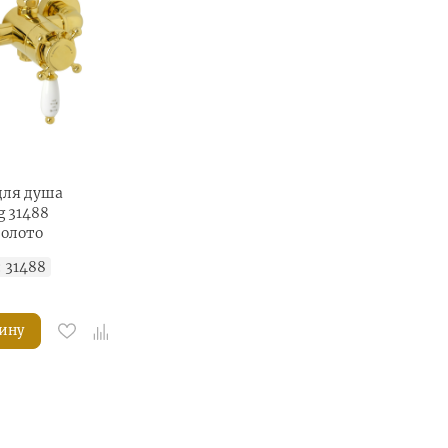
для душа
g 31488
золото
:
31488
зину