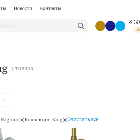
аты
Новости
Контакты
8 (4
За
ng
3 товара
Очистить всё
:
Migliore
Коллекция:
King