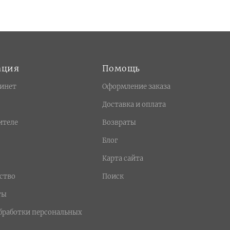
ация
Помощь
инет
Оформление заказа
Доставка и оплата
ителе
Возвраты
Блог
Карта сайта
ство
Поиск
ты
бработки персональных