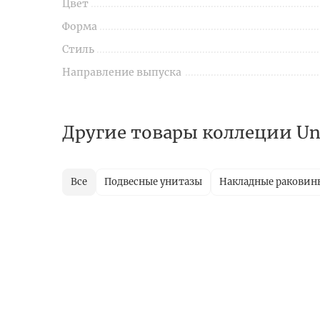
Цвет
Форма
Стиль
Направление выпуска
Другие товары коллеции Un
Все
Подвесные унитазы
Накладные раковин