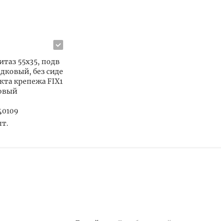
нитаз 55х35, подв
одковый, без сиде
кта крепежа FIX1
товый
40109
шт.