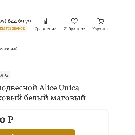
95) 844 69 79
казать звонок
Сравнение
Избранное
Корзина
й матовый
2992
одвесной Alice Unica
ковый белый матовый
0 ₽