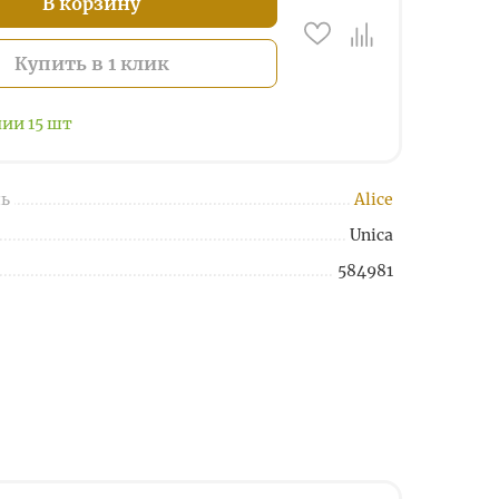
В корзину
Купить в 1 клик
чии
15
шт
ь
Alice
Unica
584981