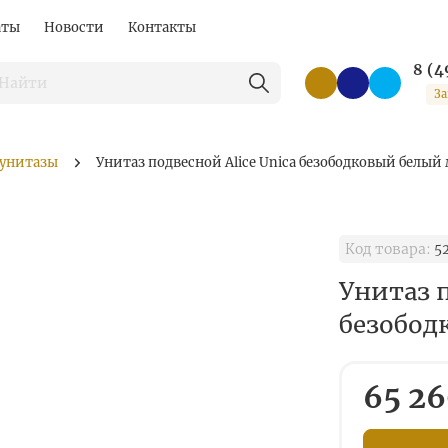
аты
Новости
Контакты
8 (4
За
 унитазы
Унитаз подвесной Alice Unica безободковый белы
Код товара:
5
Унитаз п
безобод
65 26