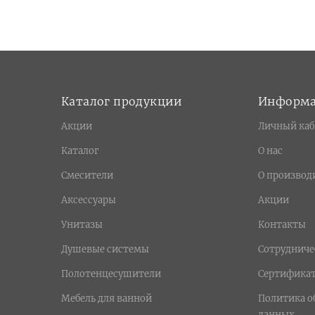
Каталог продукции
Информ
Акции
Личный каб
Каталог
О нас
Смесители
О производ
Аксессуары
Акции
Унитазы
Контакты
Душевые системы
Сотрудниче
Полотенцесушители
Сертифика
Мебель для ванной
Политика о
данных