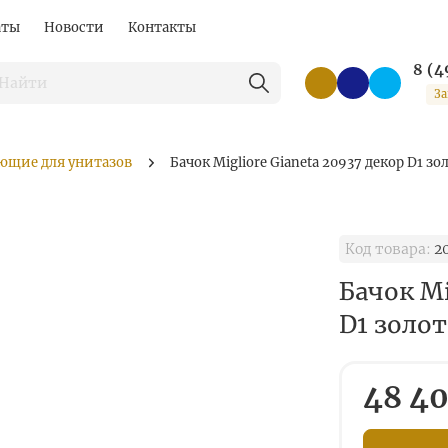
аты
Новости
Контакты
8 (4
За
ющие для унитазов
Бачок Migliore Gianeta 20937 декор D1 зо
Код товара:
2
Бачок Mi
D1 золо
48 40