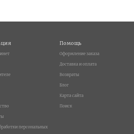
ация
Помощь
инет
Оформление заказа
Доставка и оплата
ителе
Возвраты
Блог
Карта сайта
ство
Поиск
ты
бработки персональных