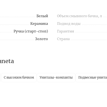
Белый
Объем смывного бачка, л
Керамика
Подвод воды
Ручка (старт-стоп)
Гарантия
Золото
Страна
aneta
С высоким бачком
Унитазы-компакты
Подвесные унит