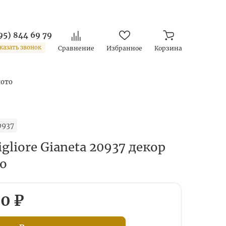
95) 844 69 79
казать звонок
Сравнение
Избранное
Корзина
лото
0937
gliore Gianeta 20937 декор
то
0 ₽