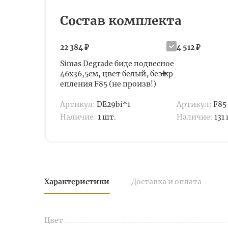
Состав комплекта
22 384 ₽
4 512 ₽
Simas Degrade биде подвесное
46х36,5см, цвет белый, без кр
епления F85 (не произв!)
Артикул:
DE29bi*1
Артикул:
F85
Наличие:
1 шт.
Наличие:
131
Характеристики
Доставка и оплата
Цвет