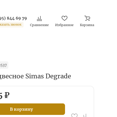
95) 844 69 79
казать звонок
Сравнение
Избранное
Корзина
2537
весное Simas Degrade
5 ₽
В корзину