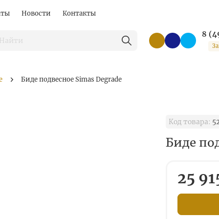
аты
Новости
Контакты
8 (4
За
е
Биде подвесное Simas Degrade
Код товара:
5
Биде под
25 91