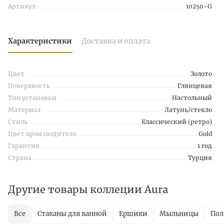
Артикул
10250-G
Характеристики
Доставка и оплата
Цвет
Золото
Поверхность
Глянцевая
Тип установки
Настольный
Материал
Латунь/стекло
Стиль
Классический (ретро)
Цвет производителя
Gold
Гарантия
1 год
Страна
Турция
Другие товары коллеции Aura
Все
Стаканы для ванной
Ершики
Мыльницы
Пол