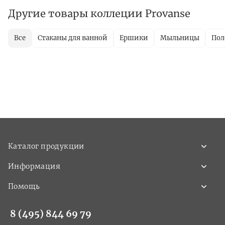
Другие товары коллеции Provanse
Все
Стаканы для ванной
Ершики
Мыльницы
Пол
Каталог продукции
Информация
Помощь
8 (495) 844 69 79