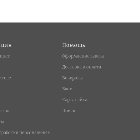
ация
Помощь
инет
Оформление заказа
Доставка и оплата
ителе
Возвраты
Блог
Карта сайта
ство
Поиск
ты
бработки персональных