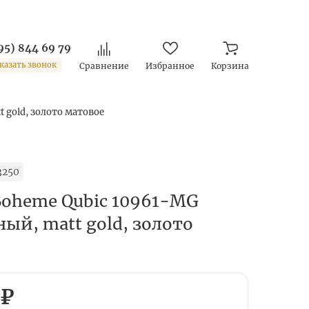
95) 844 69 79
казать звонок
Сравнение
Избранное
Корзина
 gold, золото матовое
3250
Boheme Qubic 10961-MG
ый, matt gold, золото
 ₽