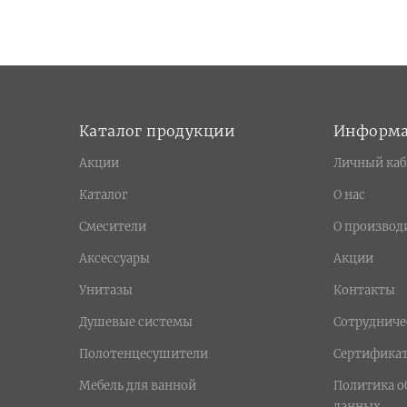
Каталог продукции
Информ
Акции
Личный каб
Каталог
О нас
Смесители
О производ
Аксессуары
Акции
Унитазы
Контакты
Душевые системы
Сотрудниче
Полотенцесушители
Сертифика
Мебель для ванной
Политика о
данных