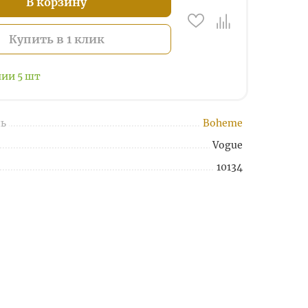
В корзину
Купить в 1 клик
чии
5
шт
ь
Boheme
Vogue
10134