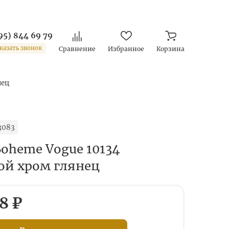
95) 844 69 79
казать звонок
Сравнение
Избранное
Корзина
нец
3083
Boheme Vogue 10134
ой хром глянец
8 ₽