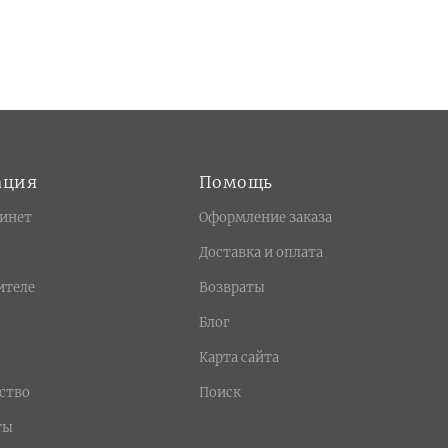
ация
Помощь
инет
Оформление заказа
Доставка и оплата
ителе
Возвраты
Блог
Карта сайта
ство
Поиск
ты