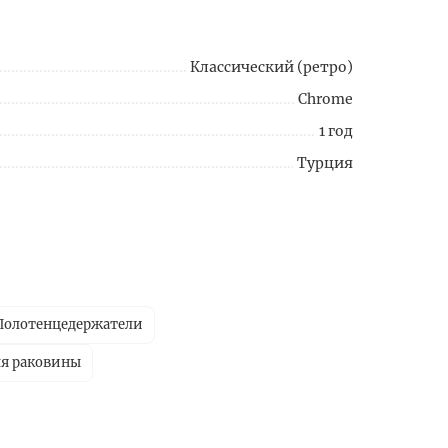
Классический (ретро)
Chrome
1 год
Турция
Полотенцедержатели
ля раковины