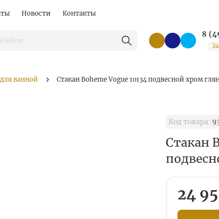
аты
Новости
Контакты
8 (4
За
 для ванной
Стакан Boheme Vogue 10134 подвесной хром гля
Код товара:
9
Стакан 
подвесн
24 95