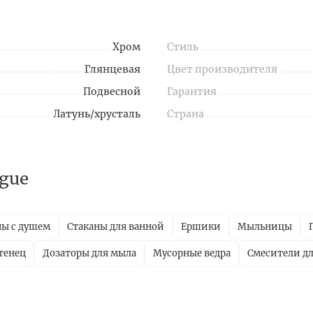
Хром
Стиль
Глянцевая
Цвет производителя
Подвесной
Гарантия
Латунь/хрусталь
Страна
gue
ны с душем
Стаканы для ванной
Ершики
Мыльницы
тенец
Дозаторы для мыла
Мусорные ведра
Смесители д