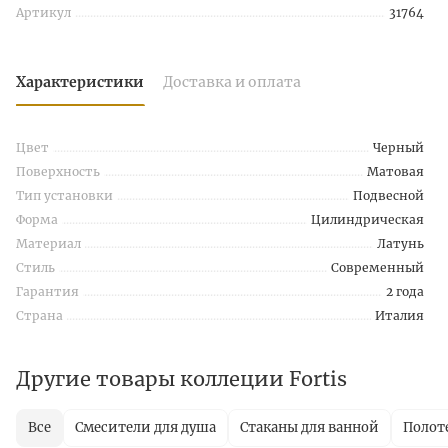
Артикул
31764
Характеристики
Доставка и оплата
Цвет
Черный
Поверхность
Матовая
Тип установки
Подвесной
Форма
Цилиндрическая
Материал
Латунь
Стиль
Современный
Гарантия
2 года
Страна
Италия
Другие товары коллеции Fortis
Все
Смесители для душа
Стаканы для ванной
Полот