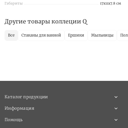
Габариты
17x11x7.8 см
Другие товары коллеции Q
Все
Стаканы для ванной
Ершики
Мыльницы
Пол
Каталог продукции
Информация
Помощь