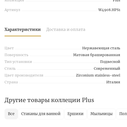
Коллекция
Plus
Артикул
W4908.HPS1
Характеристики
Доставка и оплата
Цвет
Нержавеющая сталь
Поверхность
Матовая брашированная
Тип установки
Подвесной
Стиль
Современный
Цвет производителя
Zirconium stainless-steel
Страна
Италия
Другие товары коллеции Plus
Все
Стаканы для ванной
Ершики
Мыльницы
Пол