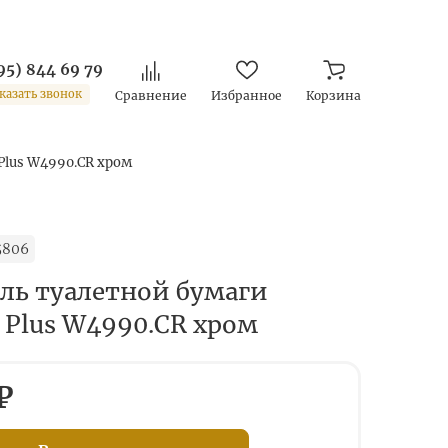
95) 844 69 79
казать звонок
Сравнение
Избранное
Корзина
Plus W4990.CR хром
5806
ль туалетной бумаги
 Plus W4990.CR хром
₽