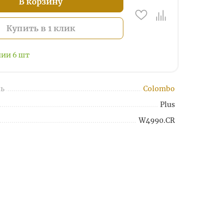
В корзину
Купить в 1 клик
чии
6
шт
ь
Colombo
Plus
W4990.CR