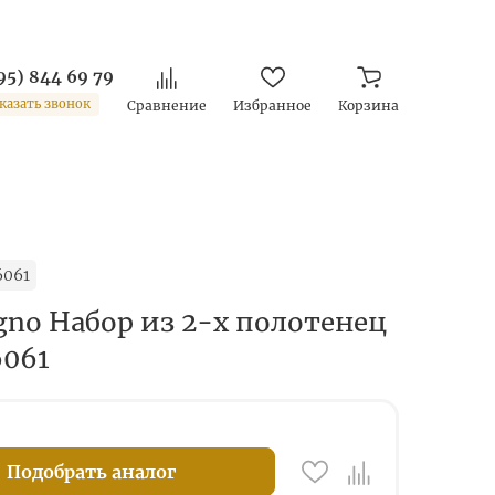
95) 844 69 79
казать звонок
Сравнение
Избранное
Корзина
6061
gno Набор из 2-х полотенец
6061
Подобрать аналог