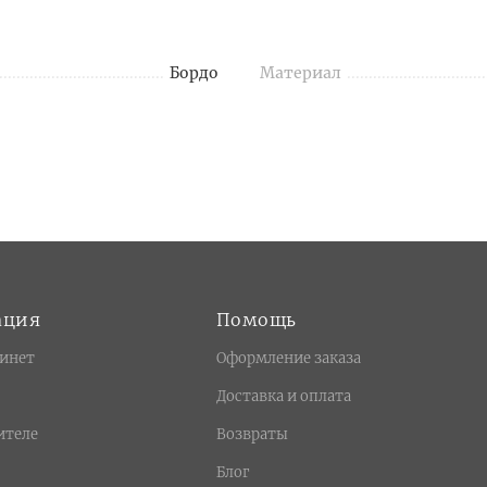
Бордо
Материал
ация
Помощь
инет
Оформление заказа
Доставка и оплата
ителе
Возвраты
Блог