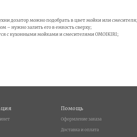
хни дозатор можно подобрать в цвет мойки или смесителя
м – нужно залить его в емкость сверху;
ется с кухонными мойками и смесителями OMOIKIRI;
ация
Помощь
инет
Оформление заказа
Доставка и оплата