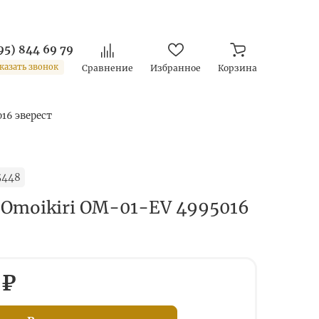
95) 844 69 79
казать звонок
Сравнение
Избранное
Корзина
16 эверест
5448
 Omoikiri OM-01-EV 4995016
 ₽