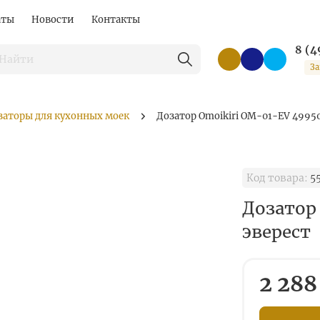
аты
Новости
Контакты
8 (4
За
заторы для кухонных моек
Дозатор Omoikiri OM-01-EV 49950
Код товара:
5
Дозатор
эверест
2 288