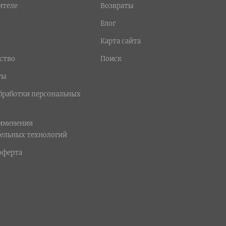
ителе
Возвраты
Блог
Карта сайта
ство
Поиск
ты
бработки персональных
рименения
ельных технологий
оферта