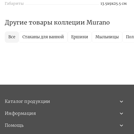
Габариты
13.5x9x25.5 см
Другие товары коллеции Murano
Все
Стаканы для ванной
Ершики
Мыльницы
Пол
Каталог продукции
Информация
Помощь