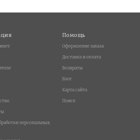
ация
Помощь
инет
Оформление заказа
Доставка и оплата
ителе
Возвраты
Блог
Карта сайта
ство
Поиск
ты
бработки персональных