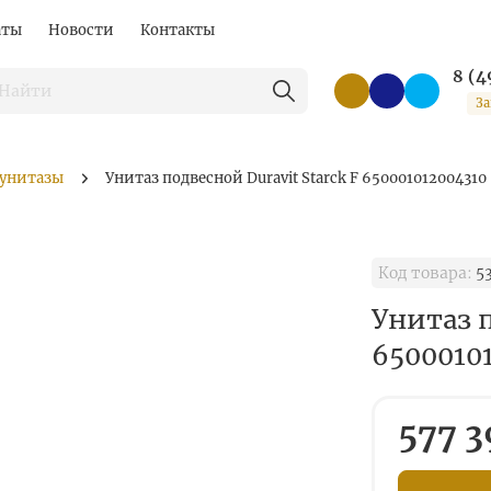
аты
Новости
Контакты
8 (4
За
 унитазы
Унитаз подвесной Duravit Starck F 650001012004310
Код товара:
53
Унитаз п
6500010
577 3