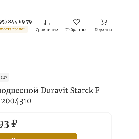
95) 844 69 79
казать звонок
Сравнение
Избранное
Корзина
123
одвесной Duravit Starck F
12004310
93 ₽