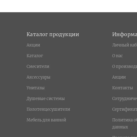
Каталог продукции
Информ
Акции
Личный каб
Каталог
О нас
Смесители
О производ
Аксессуары
Акции
Унитазы
Контакты
Душевые системы
Сотрудниче
Полотенцесушители
Сертифика
Мебель для ванной
Политика о
данных