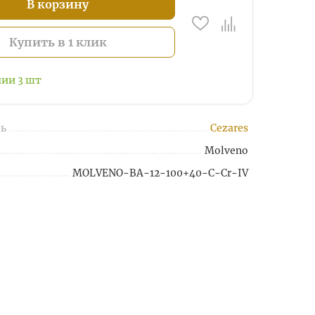
В корзину
Купить в 1 клик
чии
3
шт
ь
Cezares
Molveno
MOLVENO-BA-12-100+40-C-Cr-IV