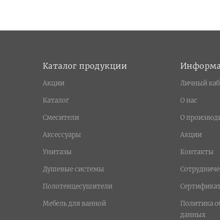
Каталог продукции
Информ
Акции
Личный каб
Каталог
О нас
Смесители
О производ
Аксессуары
Акции
Унитазы
Контакты
Душевые системы
Сотрудниче
Полотенцесушители
Сертифика
Мебель для ванной
Политика о
данных