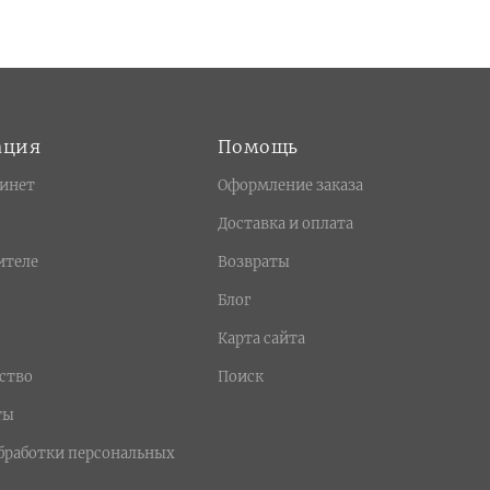
ация
Помощь
инет
Оформление заказа
Доставка и оплата
ителе
Возвраты
Блог
Карта сайта
ство
Поиск
ты
бработки персональных