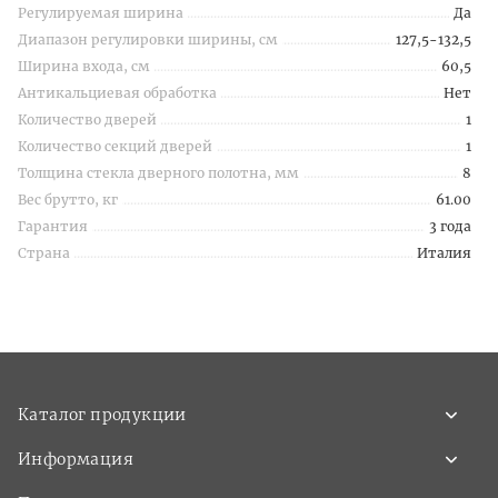
Регулируемая ширина
Да
Диапазон регулировки ширины, см
127,5-132,5
Ширина входа, см
60,5
Антикальциевая обработка
Нет
Количество дверей
1
Количество секций дверей
1
Толщина стекла дверного полотна, мм
8
Вес брутто, кг
61.00
Гарантия
3 года
Страна
Италия
Каталог продукции
Информация