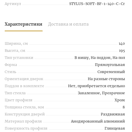
Артикул
STYLUS-SOFT-BF-1-140-C-Cr
Характеристики
Доставка и оплата
Ширина, см
140
Высота, см
195
Тип установки
В нишу, На поддон, На пол
Форма
Прямоугольная
Стиль
Современный
Ориентация дверок
На разные стороны
Поддон в комплекте
Нет, приобретается отдельно
Тип стекла
Закаленное, Прозрачное
Цвет профиля
Хром
Толщина стекла, мм
8
Конструкция дверей
Раздвижная
Материал профиля
Анодированный алюминий
Поверхность профиля
Глянцевая