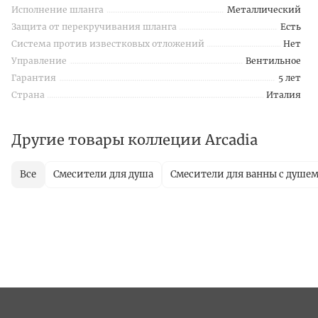
Исполнение шланга
Металлический
Защита от перекручивания шланга
Есть
Система против известковых отложений
Нет
Управление
Вентильное
Гарантия
5 лет
Страна
Италия
Другие товары коллеции Arcadia
Все
Смесители для душа
Смесители для ванны с душе