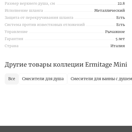
Размер верхнего душа, см
22.8
Исполнение шланга
Металлический
Защита от перекручивания шланга
Есть
Система против известковых отложений
Есть
Управление
Рычажное
Гарантия
5 лет
Страна
Италия
Другие товары коллеции Ermitage Mini
Все
Смесители для душа
Смесители для ванны с душе