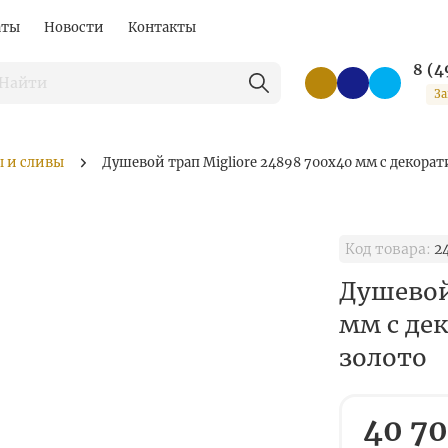
аты
Новости
Контакты
8 (4
За
 и сливы
Душевой трап Migliore 24898 700х40 мм с декора
Код товара:
2
Душевой
мм с де
золото
40 70