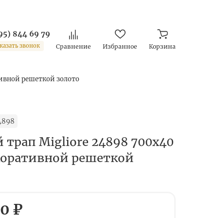
95) 844 69 79
казать звонок
Сравнение
Избранное
Корзина
тивной решеткой золото
4898
 трап Migliore 24898 700х40
коративной решеткой
0 ₽