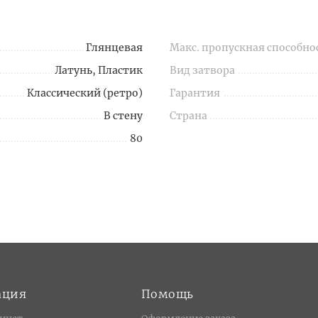
Глянцевая
Макс. пропускная способно
Латунь, Пластик
Вид затвора
Классический (ретро)
Гарантия
В стену
Страна
80
ация
Помощь