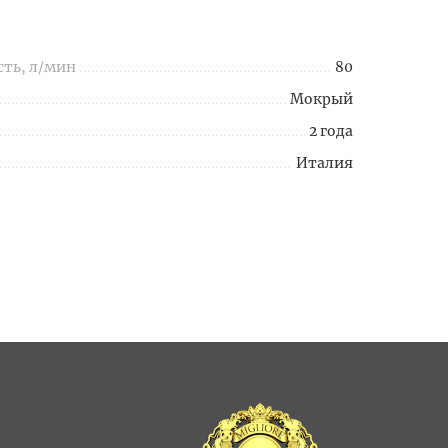
сть, л/мин
80
Мокрый
2 года
Италия