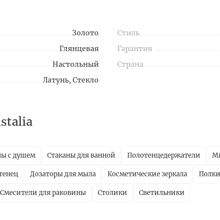
Золото
Стиль
Глянцевая
Гарантия
Настольный
Страна
Латунь, Стекло
talia
ны с душем
Стаканы для ванной
Полотенцедержатели
М
тенец
Дозаторы для мыла
Косметические зеркала
Полки
Смесители для раковины
Столики
Светильники