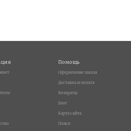
ация
Помощь
инет
Оформление заказа
Доставка и оплата
ителе
Возвраты
Блог
Карта сайта
ство
Поиск