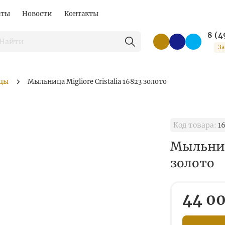
аты
Новости
Контакты
8 (4
За
цы
Mыльница Migliore Cristalia 16823 золото
Код товара:
1
Mыльница
золото
44 00