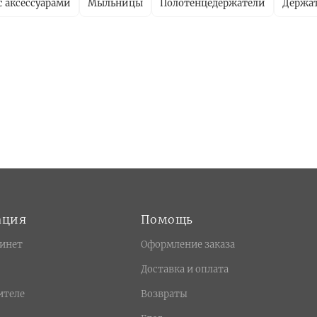
с аксессуарами
Мыльницы
Полотенцедержатели
Держат
ация
Помощь
инет
Оформление заказа
Доставка и оплата
ителе
Возвраты