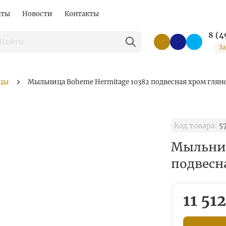
аты
Новости
Контакты
8 (4
За
цы
Мыльница Boheme Hermitage 10382 подвесная хром глян
Код товара:
5
Мыльниц
подвесн
11 512