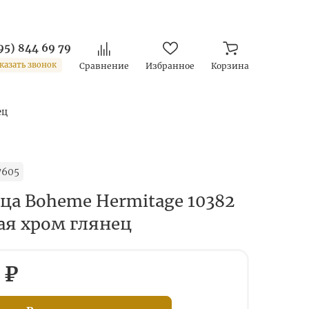
95) 844 69 79
казать звонок
Сравнение
Избранное
Корзина
ец
7605
а Boheme Hermitage 10382
ая хром глянец
 ₽