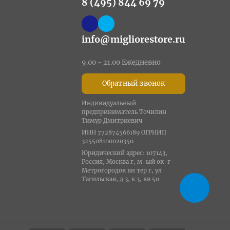
8 (495) 844 69 79
info@migliorestore.ru
9.00 - 21.00 Ежедневно
Обратный звонок
Индивидуальный
предприниматель Точилин
Тимур Дмитриевич
ИНН 772874566189 ОГРНИП
325508100020350
Юридический адрес: 107143,
Россия, Москва г, м-ый ок-г
Метрогородок вн тер г, ул
Тагильская, д 3, к 3, кв 50