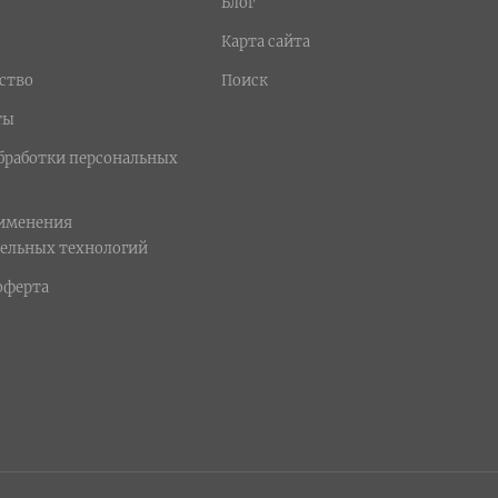
Блог
Карта сайта
ство
Поиск
ты
бработки персональных
рименения
ельных технологий
оферта