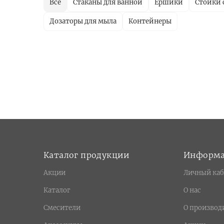
Все
Стаканы для ванной
Ершики
Стойки 
Дозаторы для мыла
Контейнеры
Каталог продукции
Информ
Акции
Личный каб
Каталог
О нас
Смесители
О производ