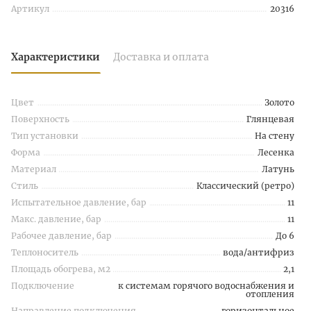
Артикул
20316
Характеристики
Доставка и оплата
Цвет
Золото
Поверхность
Глянцевая
Тип установки
На стену
Форма
Лесенка
Материал
Латунь
Стиль
Классический (ретро)
Испытательное давление, бар
11
Макс. давление, бар
11
Рабочее давление, бар
До 6
Теплоноситель
вода/антифриз
Площадь обогрева, м2
2,1
Подключение
к системам горячого водоснабжения и
отопления
Направление подключения
горизонтальное