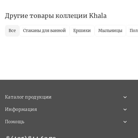
Другие товары коллеции Khala
Все
Стаканы для ванной
Ершики
Мыльницы
Пол
Каталог продукции
Информация
Помощь