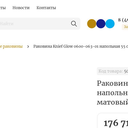
аты
Новости
Контакты
8 (4
За
е раковины
Раковина Knief Glow 0600-063-01 напольная 55
Код товара:
5
Раковин
напольн
матовы
176 7