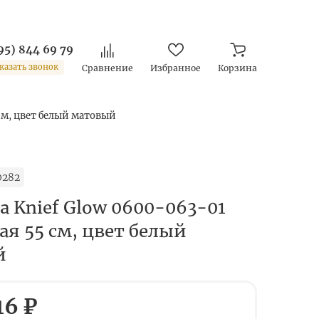
95) 844 69 79
казать звонок
Сравнение
Избранное
Корзина
 см, цвет белый матовый
0282
а Knief Glow 0600-063-01
ая 55 см, цвет белый
й
16 ₽