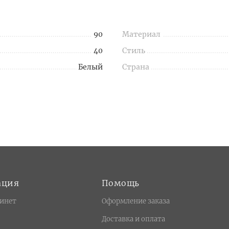
90
Материал
40
Стиль
Белый
Страна
ация
Помощь
инет
Оформление заказа
Доставка и оплата