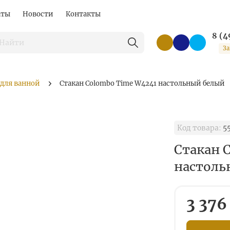
аты
Новости
Контакты
8 (4
За
 для ванной
Стакан Colombo Time W4241 настольный белый
Код товара:
5
Стакан 
настоль
3 376