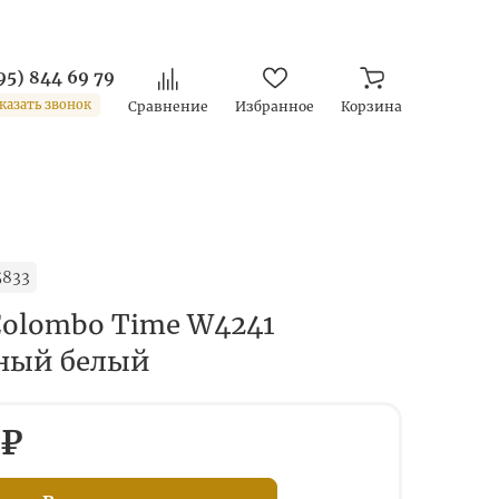
95) 844 69 79
казать звонок
Сравнение
Избранное
Корзина
5833
Colombo Time W4241
ный белый
 ₽