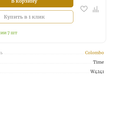
В корзину
Купить в 1 клик
чии
7
шт
ь
Colombo
Time
W4241