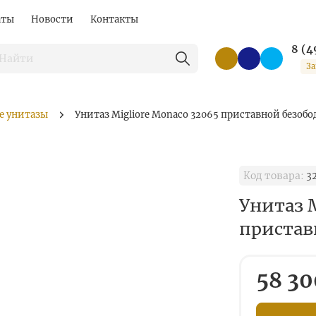
аты
Новости
Контакты
8 (4
За
е унитазы
Унитаз Migliore Monaco 32065 приставной безоб
Код товара:
3
Унитаз M
пристав
58 30