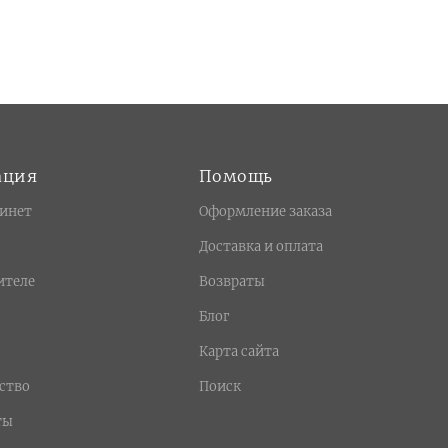
ация
Помощь
инет
Оформление заказа
Доставка и оплата
ителе
Возвраты
Блог
Карта сайта
ство
Поиск
ты