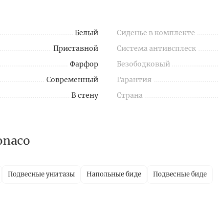
Белый
Сиденье в комплекте
Приставной
Система антивсплеск
Фарфор
Безободковый
Современный
Гарантия
В стену
Страна
onaco
Подвесные унитазы
Напольные биде
Подвесные биде