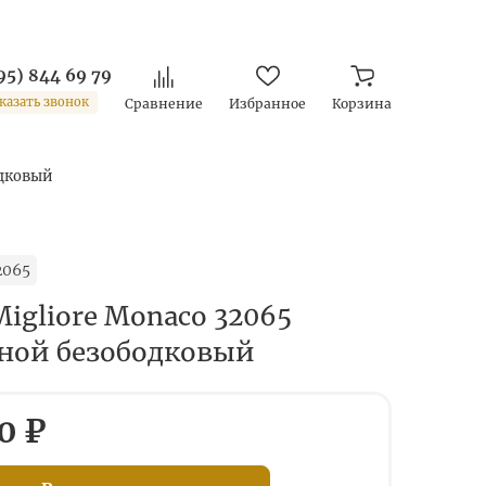
95) 844 69 79
казать звонок
Сравнение
Избранное
Корзина
одковый
2065
igliore Monaco 32065
ной безободковый
0 ₽