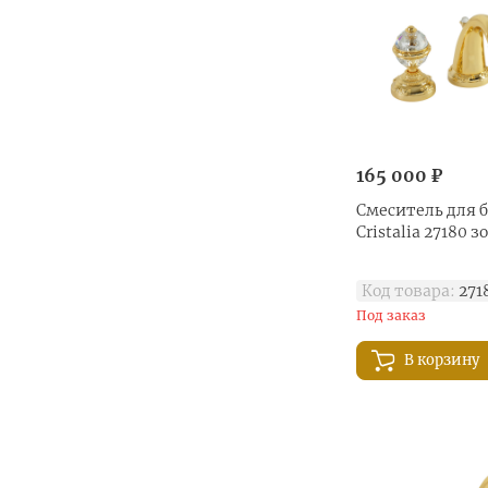
Tenesi (
11
)
Tor (
4
)
Vivaldi (
14
)
165 000 ₽
Смеситель для б
Cristalia 27180 з
Код товара:
271
Под заказ
В корзину