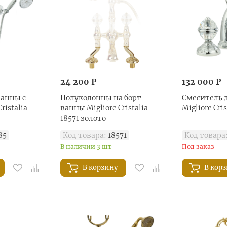
24 200 ₽
132 000 ₽
ванны с
Полуколонны на борт
Смеситель 
ristalia
ванны Migliore Cristalia
Migliore Cri
18571 золото
85
Код товара:
18571
Код товара
В наличии 3 шт
Под заказ
В корзину
В кор