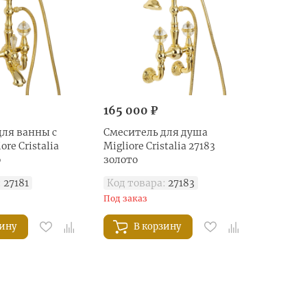
165 000 ₽
для ванны с
Смеситель для душа
re Cristalia
Migliore Cristalia 27183
о
золото
:
27181
Код товара:
27183
Под заказ
зину
В корзину