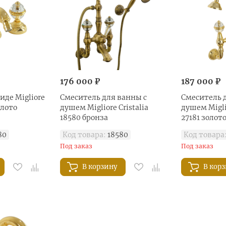
176 000 ₽
187 000 ₽
иде Migliore
Смеситель для ванны с
Смеситель 
олото
душем Migliore Cristalia
душем Miglio
18580 бронза
27181 золот
80
Код товара:
18580
Код товара
Под заказ
Под заказ
В корзину
В кор