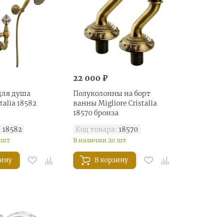
22 000 ₽
для душа
Полуколонны на борт
talia 18582
ванны Migliore Cristalia
18570 бронза
:
18582
Код товара:
18570
 шт
В наличии 20 шт
зину
В корзину