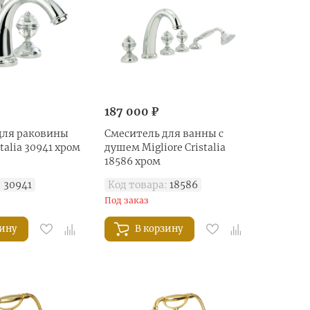
187 000 ₽
для раковины
Смеситель для ванны с
stalia 30941 хром
душем Migliore Cristalia
18586 хром
:
30941
Код товара:
18586
Под заказ
зину
В корзину