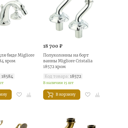
18 700 ₽
ля биде Migliore
Полуколонны на борт
584 хром
ванны Migliore Cristalia
18572 хром
:
18584
Код товара:
18572
шт
В наличии 15 шт
зину
В корзину