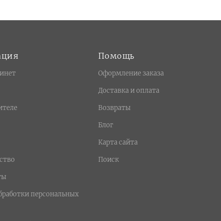
ация
Помощь
инет
Оформление заказа
Доставка и оплата
ителе
Возвраты
Блог
Карта сайта
ство
Поиск
ты
бработки персональных