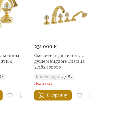
231 000 ₽
раковины
Смеситель для ванны с
a 27184
душем Migliore Cristalia
27182 золото
84
Код товара:
27182
Под заказ
В корзину