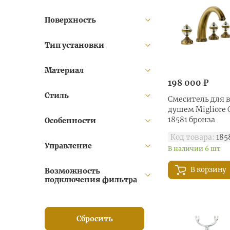
Dallas (
18
)
Поверхность
Ermitage (
26
)
Ermitage Mini (
75
)
Тип установки
Fortis (
47
)
Grazia (
6
)
Материал
198 000 ₽
Inside (
2
)
Стиль
King (
3
)
Смеситель для 
душем Migliore C
Korona (
25
)
18581 бронза
Особенности
Korona Swarovski (
4
)
Код товара:
185
Kvant (
48
)
Управление
В наличии 6 шт
Lady (
21
)
Laguna (
8
)
В корзину
Возможность
подключения фильтра
Lem (
21
)
Lem Swarovski (
21
)
Luxor (
5
)
Сбросить
Maya (
25
)