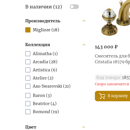
В наличии (
12
)
Производитель
Migliore (
18
)
Коллекция
143 000 ₽
Alimatha (
1
)
Смеситель для б
Arcadia (
28
)
Cristalia 18579 б
Artistica (
6
)
Код товара:
185
Atelier (
2
)
Скоро закончится
Axo Swarovski (
21
)
Baron (
3
)
В корзину
Beatrice (
4
)
Bomond (
19
)
Chet (
4
)
Цвет
Cristalia (
18
)