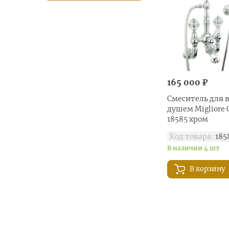
Naxos (
5
)
Olivia (
35
)
Opera (
26
)
Oxford (
86
)
Prestige (
36
)
165 000 ₽
Prestige Crystal (
17
)
Princeton (
37
)
Смеситель для 
душем Migliore C
Princeton Plus (
13
)
18585 хром
Provance (
25
)
Код товара:
185
Queen (
7
)
В наличии 4 шт
Reversa (
27
)
Revival (
24
)
В корзину
Ricambi (
6
)
Sirius (
24
)
Stone (
2
)
Syntesi (
1
)