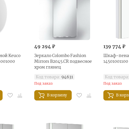
49 294 ₽
139 774 ₽
ной Keuco
Зеркало Colombo Fashion
Шкаф-пенал
3001000
Mirrors B2045.CR подвесное
14501001100
хром глянец
Код товара:
94631
Код товара
Под заказ
Под заказ
В корзину
В кор