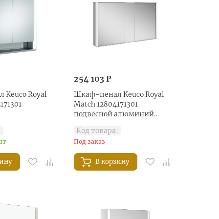
254 103 ₽
 Keuco Royal
Шкаф-пенал Keuco Royal
171301
Match 12804171301
подвесной алюминий
анодир
:
Код товара:
шт
Под заказ
зину
В корзину