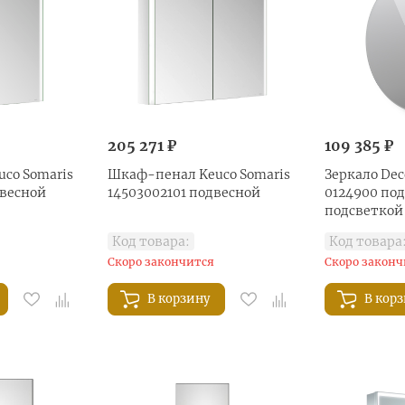
205 271 ₽
109 385 ₽
co Somaris
Шкаф-пенал Keuco Somaris
Зеркало Dec
двесной
14503002101 подвесной
0124900 под
подсветкой
Код товара:
Код товара
Скоро закончится
Скоро законч
В корзину
В кор