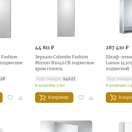
44 811 ₽
287 410 ₽
 Fashion
Зеркало Colombo Fashion
Шкаф-пенал
R подвесное
Mirrors B2040.CR подвесное
Lumos 14302
хром глянец
подвесной
28
Код товара:
94627
Код товара
В наличии 3 шт
В наличии 2 
В корзину
В кор