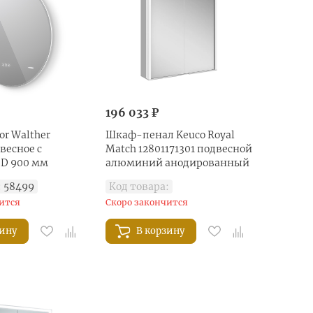
196 033 ₽
or Walther
Шкаф-пенал Keuco Royal
весное с
Match 12801171301 подвесной
 D 900 мм
алюминий анодированный
:
58499
Код товара:
ится
Скоро закончится
зину
В корзину