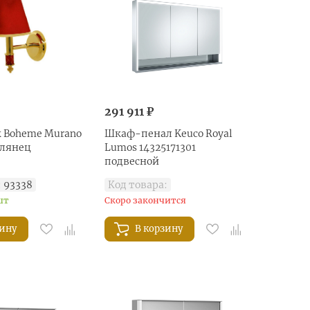
291 911 ₽
 Boheme Murano
Шкаф-пенал Keuco Royal
глянец
Lumos 14325171301
подвесной
:
93338
Код товара:
шт
Скоро закончится
зину
В корзину