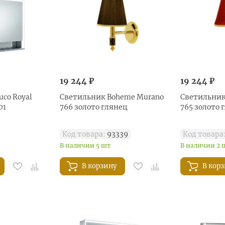
19 244 ₽
19 244 ₽
co Royal
Светильник Boheme Murano
Светильник
01
766 золото глянец
765 золото 
Код товара:
93339
Код товара
В наличии 5 шт
В наличии 2 
В корзину
В кор