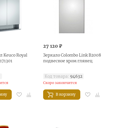
27 120 ₽
 Keuco Royal
Зеркало Colombo Link B2008
171301
подвесное хром глянец
:
Код товара:
94632
ится
Скоро закончится
зину
В корзину