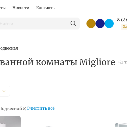
аты
Новости
Контакты
8 (4
За
одвесная
 ванной комнаты Migliore
51 
Очистить всё
Подвесной