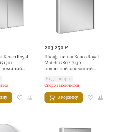
203 250 ₽
 Keuco Royal
Шкаф-пенал Keuco Royal
171301
Match 12802171301
 алюминий
подвесной алюминий
анодированный
:
Код товара:
ится
Скоро закончится
зину
В корзину