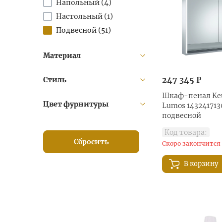
Напольный (
4
)
Настольный (
1
)
Подвесной (
51
)
Материал
247 345 ₽
Стиль
Шкаф-пенал Keu
Цвет фурнитуры
Lumos 143241713
подвесной
Код товара:
Сбросить
Скоро закончится
В корзину