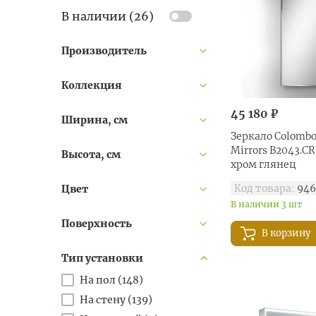
В наличии (
26
)
Производитель
Коллекция
45 180 ₽
Ширина, см
Зеркало Colombo
Mirrors B2043.C
Высота, см
хром глянец
Код товара:
946
Цвет
В наличии 3 шт
Поверхность
В корзину
Тип установки
На пол (
148
)
На стену (
139
)