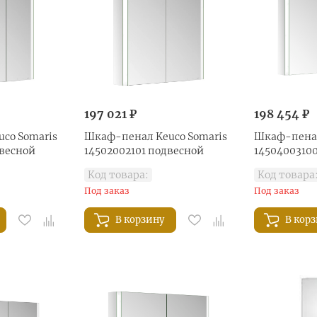
197 021 ₽
198 454 ₽
co Somaris
Шкаф-пенал Keuco Somaris
Шкаф-пенал
двесной
14502002101 подвесной
1450400310
Код товара:
Код товара
Под заказ
Под заказ
В корзину
В кор