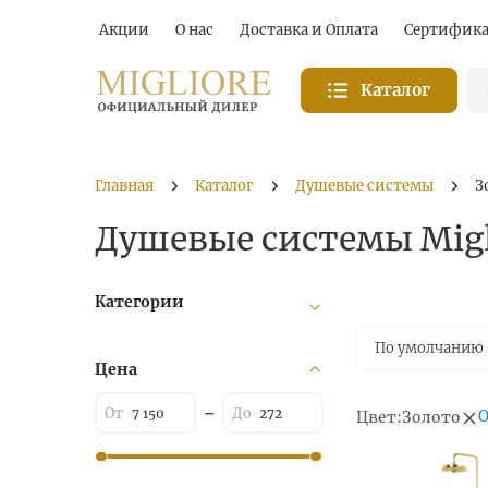
Акции
О нас
Доставка и Оплата
Сертифик
Каталог
Главная
Каталог
Душевые системы
З
Душевые системы Migl
Категории
По умолчанию
Цена
О
Цвет:
Золото