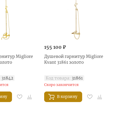
155 100 ₽
нитур Migliore
Душевой гарнитур Migliore
золото
Kvant 31861 золото
:
31842
Код товара:
31861
ится
Скоро закончится
зину
В корзину