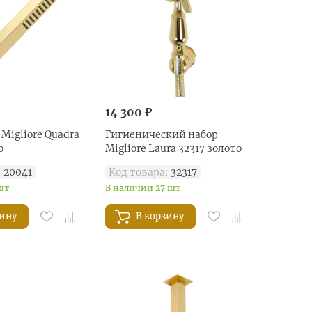
14 300 ₽
Migliore Quadra
Гигиенический набор
о
Migliore Laura 32317 золото
:
20041
Код товара:
32317
шт
В наличии 27 шт
зину
В корзину