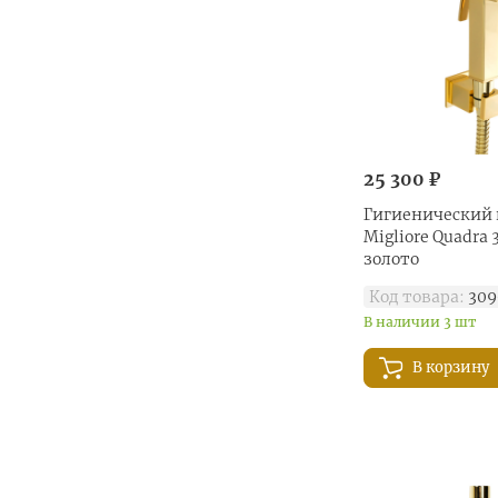
Розовое золото
матовое (
1
)
Хром браш (
1
)
Хром глянец (
11
)
Черный матовый (
4
)
Черный металлик (
19
)
25 300 ₽
Черный/золото (
9
)
Гигиенический 
Черный/Хром (
7
)
Migliore Quadra 
золото
Шампань браш (
2
)
Код товара:
309
В наличии 3 шт
В корзину