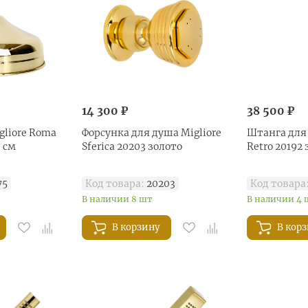
14 300 ₽
38 500 ₽
gliore Roma
Форсунка для душа Migliore
Штанга для 
0 см
Sferica 20203 золото
Retro 20192
75
Код товара:
20203
Код товара
В наличии 8 шт
В наличии 4 
В корзину
В кор