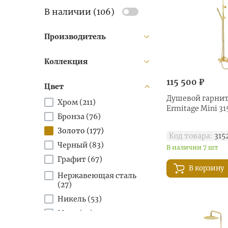
В наличии (
106
)
Производитель
Коллекция
115 500 ₽
Цвет
Душевой гарнит
Хром (
211
)
Ermitage Mini 31
Бронза (
76
)
Золото (
177
)
Код товара:
315
Черный (
83
)
В наличии 7 шт
Графит (
67
)
В корзину
Нержавеющая сталь
(
27
)
Никель (
53
)
Медь (
53
)
Шампань (
5
)