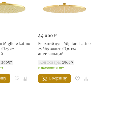
44 000 ₽
 Migliore Latino
Верхний душ Migliore Latino
о D25 см
29669 золото D30 см
ий
антикальций
:
29657
Код товара:
29669
шт
В наличии 8 шт
зину
В корзину