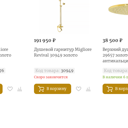
191 950 ₽
38 500 ₽
iore
Душевой гарнитур Migliore
Верхний душ
золото
Revival 30949 золото
29657 золот
антикальц
76
Код товара:
30949
Код товара
Скоро закончится
В наличии 6 
В корзину
В кор