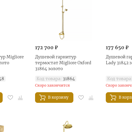
172 700 ₽
177 650 ₽
ур Migliore
Душевой гарнитур
Душевой гар
олото
термостат Migliore Oxford
Lady 31842 
31864 золото
48
Код товара:
31864
Код товара
Скоро закончится
Скоро законч
В корзину
В кор