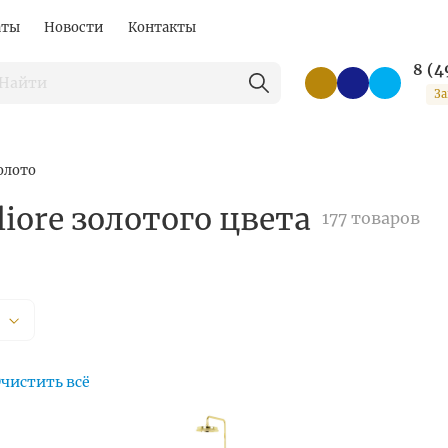
аты
Новости
Контакты
8 (4
За
олото
iore золотого цвета
177 товаров
чистить всё