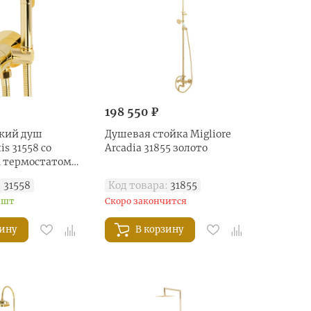
198 550 ₽
кий душ
Душевая стойка Migliore
s 31558 со
Arcadia 31855 золото
 термостатом
:
31558
Код товара:
31855
 шт
Скоро закончится
зину
В корзину