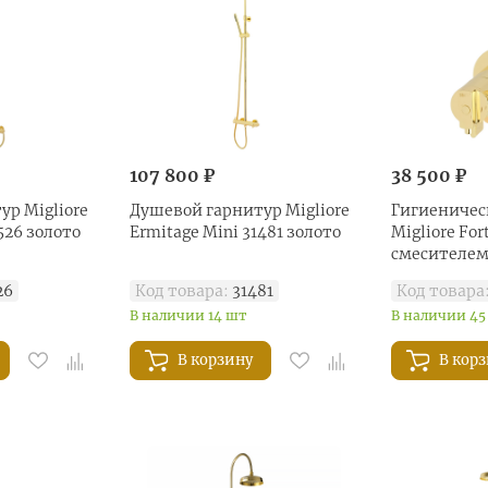
107 800 ₽
38 500 ₽
ур Migliore
Душевой гарнитур Migliore
Гигиеничес
526 золото
Ermitage Mini 31481 золото
Migliore Forti
смесителем
золото
26
Код товара:
31481
Код товара
В наличии 14 шт
В наличии 45
В корзину
В кор