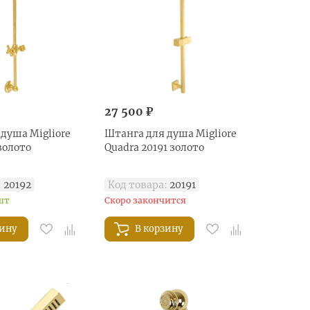
27 500 ₽
душа Migliore
Штанга для душа Migliore
 золото
Quadra 20191 золото
:
20192
Код товара:
20191
шт
Скоро закончится
зину
В корзину