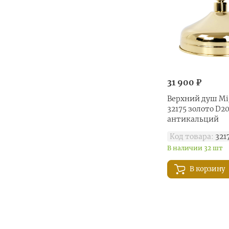
31 900 ₽
Верхний душ Mi
32175 золото D2
антикальций
Код товара:
321
В наличии 32 шт
В корзину