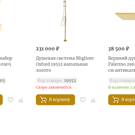
231 000 ₽
38 500 ₽
набор
Душевая система Migliore
Верхний душ
30905
Oxford 19552 напольная
Palermo 296
золото
см антикал
05
Код товара:
19552
Код товара
Скоро закончится
В наличии 2 
В корзину
В кор