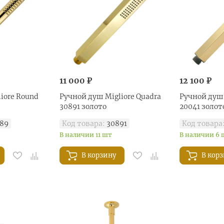
11 000 ₽
12 100 ₽
iore Round
Ручной душ Migliore Quadra
Ручной душ 
30891 золото
20041 золот
89
Код товара:
30891
Код товара
В наличии 11 шт
В наличии 6 
В корзину
В кор