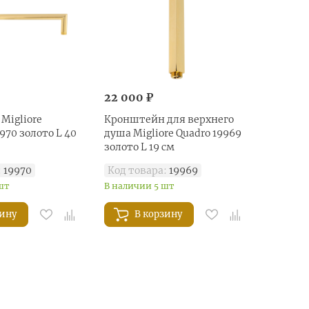
22 000 ₽
Migliore
Кронштейн для верхнего
970 золото L 40
душа Migliore Quadro 19969
золото L 19 см
:
19970
Код товара:
19969
шт
В наличии 5 шт
зину
В корзину