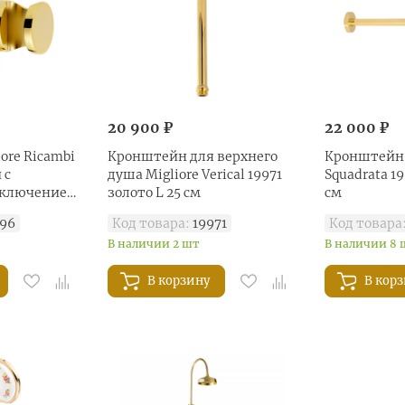
20 900 ₽
22 000 ₽
ore Ricambi
Кронштейн для верхнего
Кронштейн 
 с
душа Migliore Verical 19971
Squadrata 19
дключением
золото L 25 см
см
96
Код товара:
19971
Код товара
В наличии 2 шт
В наличии 8 
В корзину
В кор