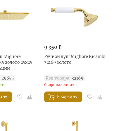
9 350 ₽
 Migliore
Ручной душ Migliore Ricambi
55 золото 25x25
32169 золото
ьций
:
29655
Код товара:
32169
шт
Скоро закончится
зину
В корзину