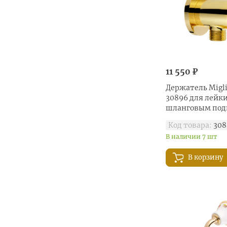
11 550 ₽
Держатель Migli
30896 для лейки
шланговым по
золото
Код товара:
308
В наличии 7 шт
В корзину