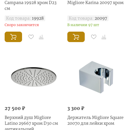
Campana 19928 хром D23
Migliore Karina 20097 хром
см
Код товара:
19928
Код товара:
20097
Скоро закончится
В наличии 97 шт
27 500 ₽
3 300 ₽
Верхний душ Migliore
Держатель Migliore Square
Latino 29667 хром D30 см
20070 для лейки хром
антикальций