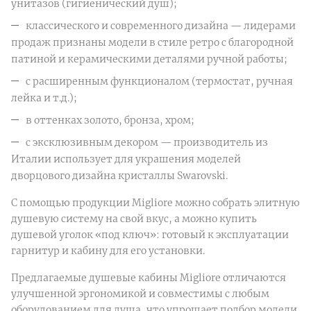
унитазов (гигиенический душ);
классического и современного дизайна — лидерами
продаж признаны модели в стиле ретро с благородной
патиной и керамическими деталями ручной работы;
с расширенным функционалом (термостат, ручная
лейка и т.д.);
в оттенках золото, бронза, хром;
с эксклюзивным декором — производитель из
Италии использует для украшения моделей
дворцового дизайна кристаллы Swarovski.
С помощью продукции Migliore можно собрать элитную
душевую систему на свой вкус, а можно купить
душевой уголок «под ключ»: готовый к эксплуатации
гарнитур и кабину для его установки.
Предлагаемые душевые кабины Migliore отличаются
улучшенной эргономикой и совместимы с любым
оборудованием для душа, что упрощает подбор модели.