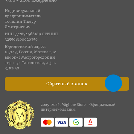
9.00 - 21.00 Ежедневно
Индивидуальный
предприниматель
Точилин Тимур
Дмитриевич
ИНН 772874566189 ОГРНИП
325508100020350
Юридический адрес:
107143, Россия, Москва г, м-
ый ок-г Метрогородок вн
тер г, ул Тагильская, д 3, к
3, кв 50
Обратный звонок
2005-2026, Migliore Store - Официальный
интернет-магазин.