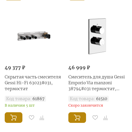
49 377 ₽
46 999 ₽
Скрытая часть смесителя
Смеситель для душа Gessi
Gessi Hi-Fi 63023#031,
Emporio Via manzoni
термостат
38794#031 термостат,
хром глянец
Код товара:
61867
Код товара:
61510
В наличии 5 шт
Скоро закончится