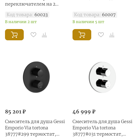
переключателем на 2
потока, латунь
Код товара:
60023
Код товара:
60007
брашированная
В наличии 2 шт
В наличии 5 шт
85 201 ₽
46 999 ₽
Смеситель для душа Gessi
Смеситель для душа Gessi
Emporio Via tortona
Emporio Via tortona
38777#299 термостат,
38777#031 термостат,