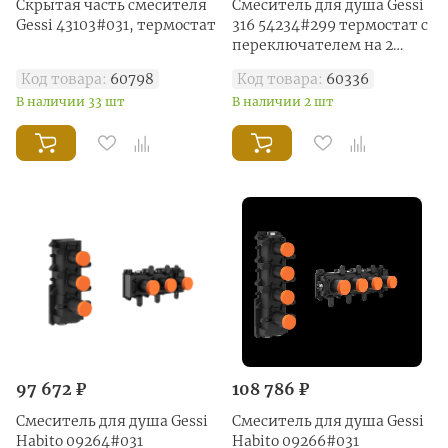
Скрытая часть смесителя
Смеситель для душа Gessi
Gessi 43103#031, термостат
316 54234#299 термостат с
переключателем на 2
потока, black XL, черный
Код товара:
60798
Код товара:
60336
матовый
В наличии 33 шт
В наличии 2 шт
97 672 ₽
108 786 ₽
Смеситель для душа Gessi
Смеситель для душа Gessi
Habito 09264#031
Habito 09266#031