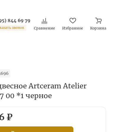
95) 844 69 79
казать звонок
Сравнение
Избранное
Корзина
2696
весное Artceram Atelier
7 00 *1 черное
6 ₽