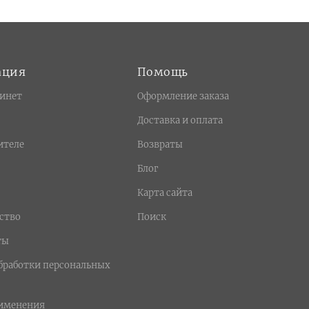
ация
Помощь
инет
Оформление заказа
Доставка и оплата
ителе
Возвраты
Блог
Карта сайта
ство
Поиск
ты
бработки персональных
рименения