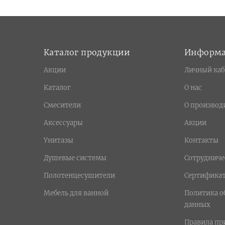
Каталог продукции
Информ
Акции
Личный каб
Каталог
О нас
Смесители
О производ
Аксессуары
Акции
Унитазы
Контакты
Душевые системы
Сотрудниче
Полотенцесушители
Сертифика
Мебель для ванной
Политика о
данных
Правила п