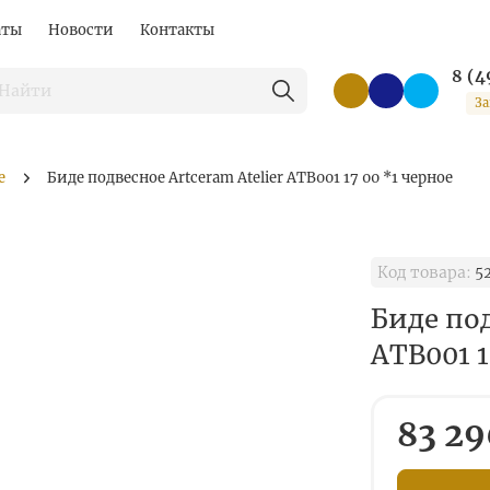
аты
Новости
Контакты
8 (4
За
е
Биде подвесное Artceram Atelier ATB001 17 00 *1 черное
Код товара:
5
Биде под
ATB001 1
83 29