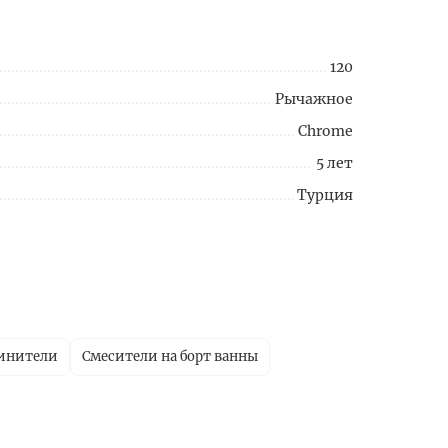
120
Рычажное
Chrome
5 лет
Турция
линители
Смесители на борт ванны