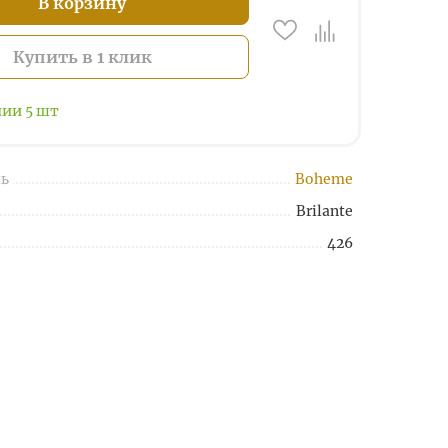
В корзину
Купить в 1 клик
чии
5
шт
ь
Boheme
Brilante
426