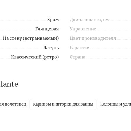
Хром
Длина шланга, см
Глянцевая
Управление
На стену (встраиваемый)
Цвет производителя
Латунь
Гарантия
Классический (ретро)
Страна
lante
ля полотенец
Карнизы и шторки для ванны
Колонны и уд