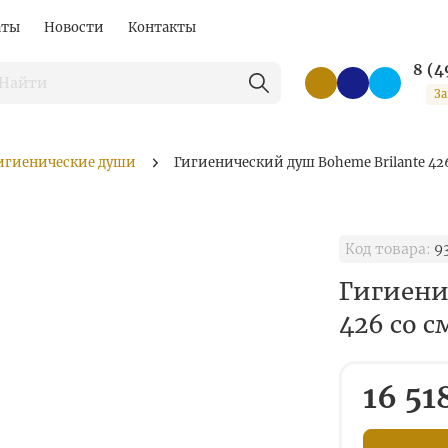
аты
Новости
Контакты
8 (4
За
игиенические души
Гигиенический душ Boheme Brilante 42
Код товара:
9
Гигиени
426 со 
16 51