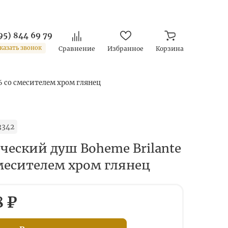
95) 844 69 79
казать звонок
Сравнение
Избранное
Корзина
6 со смесителем хром глянец
3342
ческий душ Boheme Brilante
смесителем хром глянец
8 ₽