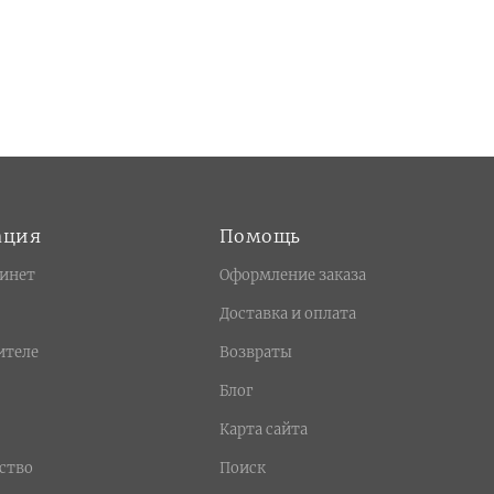
ация
Помощь
инет
Оформление заказа
Доставка и оплата
ителе
Возвраты
Блог
Карта сайта
ство
Поиск