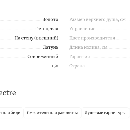
Золото
Размер верхнего душа, см
Глянцевая
Управление
На стену (внешний)
Цвет производителя
Латунь
Длина излива, см
Современный
Гарантия
150
Страна
ctre
 для биде
Смесители для раковины
Душевые гарнитуры