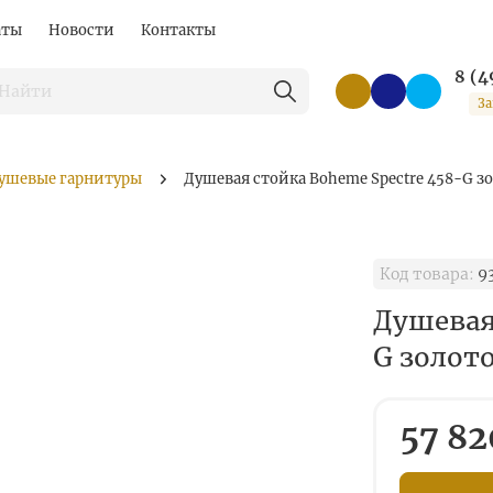
аты
Новости
Контакты
8 (4
За
ушевые гарнитуры
Душевая стойка Boheme Spectre 458-G з
Код товара:
9
Душевая
G золот
57 82