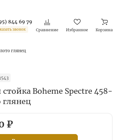
95) 844 69 79
казать звонок
Сравнение
Избранное
Корзина
олото глянец
3543
 стойка Boheme Spectre 458-
о глянец
0 ₽