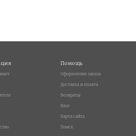
ация
Помощь
инет
Оформление заказа
Доставка и оплата
ителе
Возвраты
Блог
Карта сайта
ство
Поиск