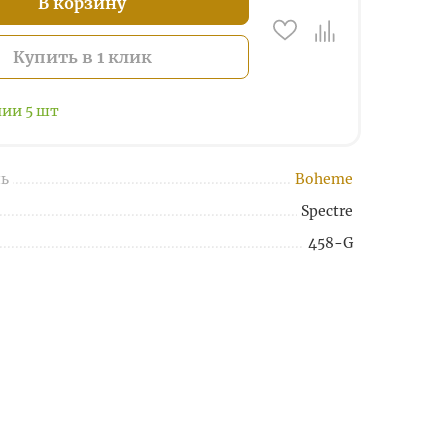
В корзину
Купить в 1 клик
чии
5
шт
ь
Boheme
Spectre
458-G