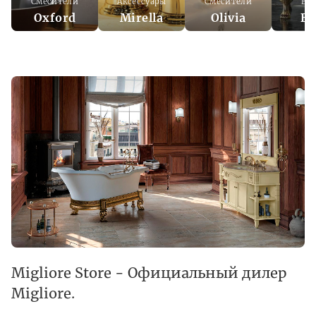
Смесители
Аксессуары
Смесители
Ва
Oxford
Mirella
Olivia
Be
Migliore Store - Официальный дилер
Migliore.