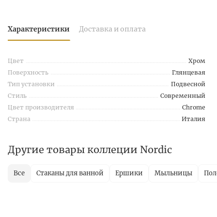
Характеристики
Доставка и оплата
Цвет
Хром
Поверхность
Глянцевая
Тип установки
Подвесной
Стиль
Современный
Цвет производителя
Chrome
Страна
Италия
Другие товары коллеции Nordic
Все
Стаканы для ванной
Ершики
Мыльницы
Пол